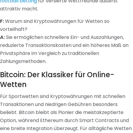
football betting
für versierte Wettfreunde äußerst
attraktiv macht.
F:
Warum sind Kryptowährungen für Wetten so
vorteilhaft?
A:
Sie ermöglichen schnellere Ein- und Auszahlungen,
reduzierte Transaktionskosten und ein höheres Maß an
Privatsphäre im Vergleich zu traditionellen
Zahlungsmethoden.
Bitcoin: Der Klassiker für Online-
Wetten
Für Sportwetten sind Kryptowährungen mit schnellen
Transaktionen und niedrigen Gebühren besonders
beliebt. Bitcoin bleibt als Pionier die meistakzeptierte
Option, während Ethereum durch Smart Contracts und
eine breite Integration überzeugt. Für alltägliche Wetten