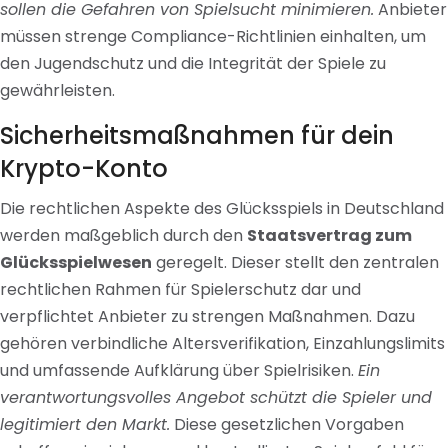
sollen die Gefahren von Spielsucht minimieren.
Anbieter
müssen strenge Compliance-Richtlinien einhalten, um
den Jugendschutz und die Integrität der Spiele zu
gewährleisten.
Sicherheitsmaßnahmen für dein
Krypto-Konto
Die rechtlichen Aspekte des Glücksspiels in Deutschland
werden maßgeblich durch den
Staatsvertrag zum
Glücksspielwesen
geregelt. Dieser stellt den zentralen
rechtlichen Rahmen für Spielerschutz dar und
verpflichtet Anbieter zu strengen Maßnahmen. Dazu
gehören verbindliche Altersverifikation, Einzahlungslimits
und umfassende Aufklärung über Spielrisiken.
Ein
verantwortungsvolles Angebot schützt die Spieler und
legitimiert den Markt.
Diese gesetzlichen Vorgaben