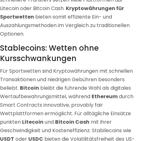
Litecoin oder Bitcoin Cash.
Kryptowährungen für
Sportwetten
bieten somit effiziente Ein- und
Auszahlungsmethoden im Vergleich zu traditionellen
Optionen.
Stablecoins: Wetten ohne
Kursschwankungen
Für Sportwetten sind Kryptowährungen mit schnellen
Transaktionen und niedrigen Gebühren besonders
beliebt.
Bitcoin
bleibt die führende Wahl als digitales
Wertaufbewahrungsmittel, während
Ethereum
durch
Smart Contracts innovative, provably fair
Wettplattformen ermöglicht. Für alltägliche Einsätze
punkten
Litecoin
und
Bitcoin Cash
mit ihrer
Geschwindigkeit und Kosteneffizienz. Stabilecoins wie
USDT
oder
USDC
bieten die Volatilitätsfreiheit des US-