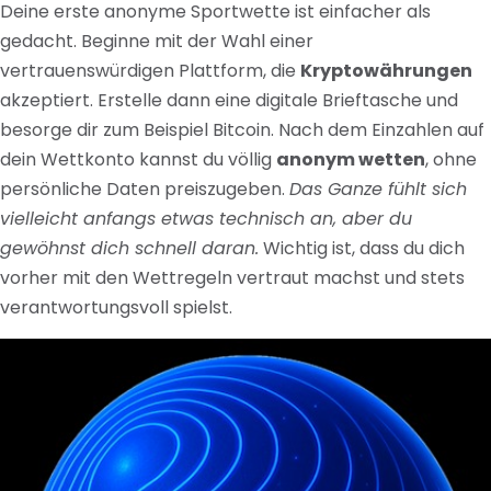
Deine erste anonyme Sportwette ist einfacher als
gedacht. Beginne mit der Wahl einer
vertrauenswürdigen Plattform, die
Kryptowährungen
akzeptiert. Erstelle dann eine digitale Brieftasche und
besorge dir zum Beispiel Bitcoin. Nach dem Einzahlen auf
dein Wettkonto kannst du völlig
anonym wetten
, ohne
persönliche Daten preiszugeben.
Das Ganze fühlt sich
vielleicht anfangs etwas technisch an, aber du
gewöhnst dich schnell daran.
Wichtig ist, dass du dich
vorher mit den Wettregeln vertraut machst und stets
verantwortungsvoll spielst.