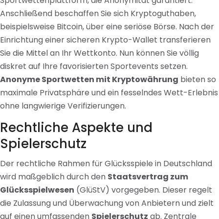
Sportwettenplattform, die Anonymität garantiert.
Anschließend beschaffen Sie sich Kryptoguthaben,
beispielsweise Bitcoin, über eine seriöse Börse. Nach der
Einrichtung einer sicheren Krypto-Wallet transferieren
Sie die Mittel an Ihr Wettkonto. Nun können Sie völlig
diskret auf Ihre favorisierten Sportevents setzen.
Anonyme Sportwetten mit Kryptowährung
bieten so
maximale Privatsphäre und ein fesselndes Wett-Erlebnis
ohne langwierige Verifizierungen.
Rechtliche Aspekte und
Spielerschutz
Der rechtliche Rahmen für Glücksspiele in Deutschland
wird maßgeblich durch den
Staatsvertrag zum
Glücksspielwesen
(GlüStV) vorgegeben. Dieser regelt
die Zulassung und Überwachung von Anbietern und zielt
auf einen umfassenden
Spielerschutz
ab. Zentrale