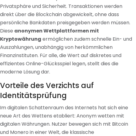
Privatsphäre und Sicherheit. Transaktionen werden
direkt über die Blockchain abgewickelt, ohne dass
persönliche Bankdaten preisgegeben werden müssen.
Diese
anonymen Wettplattformen mit
Kryptowährung
ermöglichen zudem schnelle Ein- und
Auszahlungen, unabhängig von herkömmlichen
Finanzinstituten. Für alle, die Wert auf diskretes und
effizientes Online-Glücksspiel legen, stellt dies die
moderne Lösung dar.
Vorteile des Verzichts auf
Identitätsprüfung
Im digitalen Schattenraum des Internets hat sich eine
neue Art des Wettens etabliert: Anonym wetten mit
digitalen Währungen. Nutzer bewegen sich mit Bitcoin
und Monero in einer Welt, die klassische