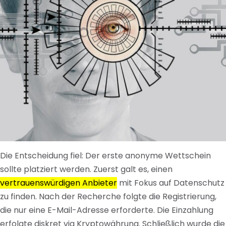
Die Entscheidung fiel: Der erste anonyme Wettschein
sollte platziert werden. Zuerst galt es, einen
vertrauenswürdigen Anbieter
mit Fokus auf Datenschutz
zu finden. Nach der Recherche folgte die Registrierung,
die nur eine E-Mail-Adresse erforderte. Die Einzahlung
erfolgte diskret via Kryptowährung. Schließlich wurde die