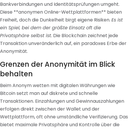
Bankverbindungen und Identitätsprüfungen umgeht.
Diese **anonymen Online-Wettplattformen** bieten
Freiheit, doch die Dunkelheit birgt eigene Risiken.
Es ist
ein Spiel, bei dem der größte Einsatz oft die
Privatsphäre selbst ist.
Die Blockchain zeichnet jede
Transaktion unveränderlich auf, ein paradoxes Erbe der
Anonymität.
Grenzen der Anonymität im Blick
behalten
Beim Anonym wetten mit digitalen Währungen wie
Bitcoin setzt man auf diskrete und schnelle
Transaktionen. Einzahlungen und Gewinnauszahlungen
erfolgen direkt zwischen der Wallet und der
Wettplattform, oft ohne umständliche Verifizierung. Das
bietet maximale Privatsphäre und Kontrolle über die