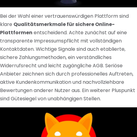
Bei der Wahl einer vertrauenswürdigen Plattform sind
klare
Qualitätsmerkmale für sichere Online-
Plattformen
entscheidend. Achte zunächst auf eine
transparente Impressumspflicht mit vollständigen
Kontaktdaten. Wichtige Signale sind auch etablierte,
sichere Zahlungsmethoden, ein verständliches
Widerrufsrecht und leicht zugängliche AGB. Seriöse
Anbieter zeichnen sich durch professionelles Auftreten,
aktive Kundenkommunikation und nachvollziehbare
Bewertungen anderer Nutzer aus. Ein weiterer Pluspunkt
sind Gütesiegel von unabhängigen Stellen.