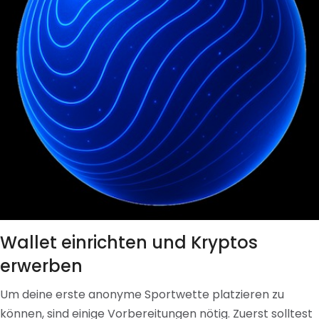
Wallet einrichten und Kryptos
erwerben
Um deine erste anonyme Sportwette platzieren zu
können, sind einige Vorbereitungen nötig. Zuerst solltest