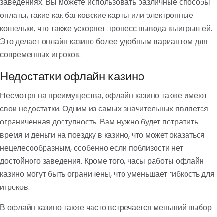
заведениях. Вы можете использовать различные способы
оплаты, такие как банковские карты или электронные
кошельки, что также ускоряет процесс вывода выигрышей.
Это делает онлайн казино более удобным вариантом для
современных игроков.
Недостатки офлайн казино
Несмотря на преимущества, офлайн казино также имеют
свои недостатки. Одним из самых значительных является
ограниченная доступность. Вам нужно будет потратить
время и деньги на поездку в казино, что может оказаться
нецелесообразным, особенно если поблизости нет
достойного заведения. Кроме того, часы работы офлайн
казино могут быть ограничены, что уменьшает гибкость для
игроков.
В офлайн казино также часто встречается меньший выбор