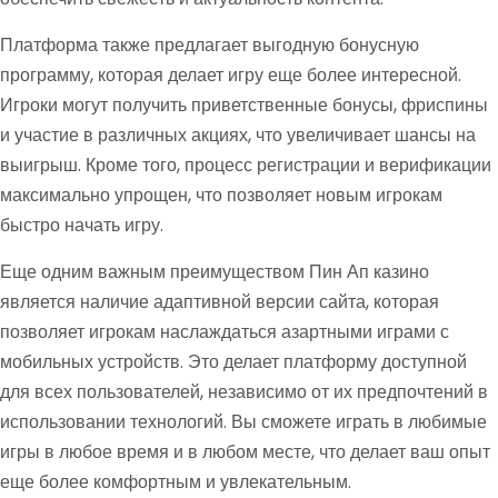
Платформа также предлагает выгодную бонусную
программу, которая делает игру еще более интересной.
Игроки могут получить приветственные бонусы, фриспины
и участие в различных акциях, что увеличивает шансы на
выигрыш. Кроме того, процесс регистрации и верификации
максимально упрощен, что позволяет новым игрокам
быстро начать игру.
Еще одним важным преимуществом Пин Ап казино
является наличие адаптивной версии сайта, которая
позволяет игрокам наслаждаться азартными играми с
мобильных устройств. Это делает платформу доступной
для всех пользователей, независимо от их предпочтений в
использовании технологий. Вы сможете играть в любимые
игры в любое время и в любом месте, что делает ваш опыт
еще более комфортным и увлекательным.