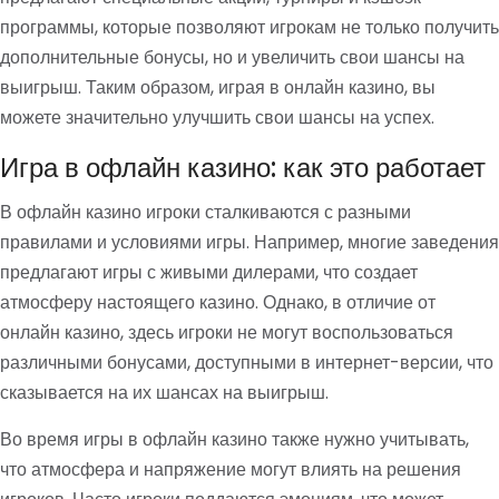
программы, которые позволяют игрокам не только получить
дополнительные бонусы, но и увеличить свои шансы на
выигрыш. Таким образом, играя в онлайн казино, вы
можете значительно улучшить свои шансы на успех.
Игра в офлайн казино: как это работает
В офлайн казино игроки сталкиваются с разными
правилами и условиями игры. Например, многие заведения
предлагают игры с живыми дилерами, что создает
атмосферу настоящего казино. Однако, в отличие от
онлайн казино, здесь игроки не могут воспользоваться
различными бонусами, доступными в интернет-версии, что
сказывается на их шансах на выигрыш.
Во время игры в офлайн казино также нужно учитывать,
что атмосфера и напряжение могут влиять на решения