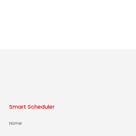
Smart Scheduler
Home