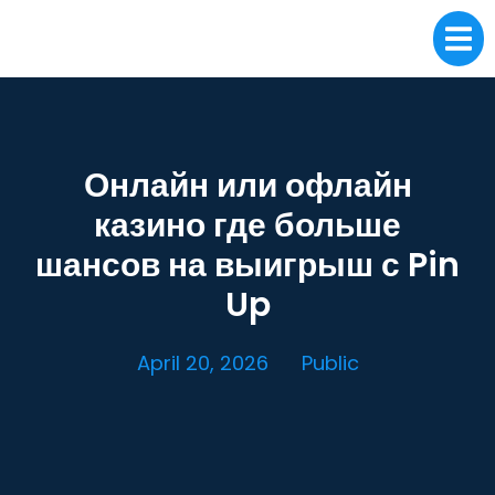
Онлайн или офлайн
казино где больше
шансов на выигрыш с Pin
Up
April 20, 2026
Public