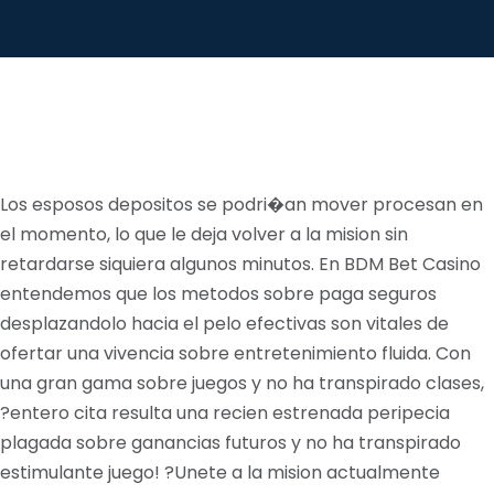
Los esposos depositos se podri�an mover procesan en
el momento, lo que le deja volver a la mision sin
retardarse siquiera algunos minutos. En BDM Bet Casino
entendemos que los metodos sobre paga seguros
desplazandolo hacia el pelo efectivas son vitales de
ofertar una vivencia sobre entretenimiento fluida. Con
una gran gama sobre juegos y no ha transpirado clases,
?entero cita resulta una recien estrenada peripecia
plagada sobre ganancias futuros y no ha transpirado
estimulante juego! ?Unete a la mision actualmente