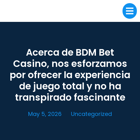
Acerca de BDM Bet
Casino, nos esforzamos
por ofrecer la experiencia
de juego total y no ha
transpirado fascinante
May 5, 2026
Uncategorized