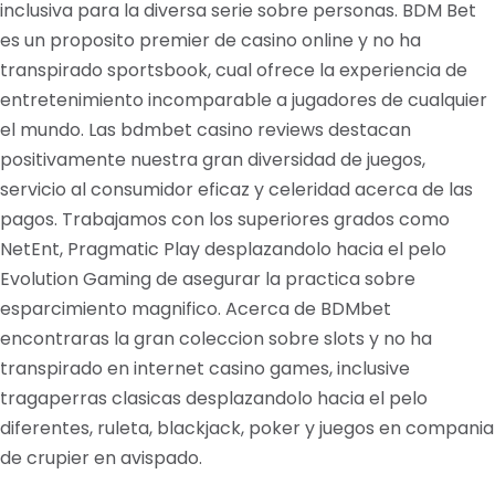
inclusiva para la diversa serie sobre personas. BDM Bet
es un proposito premier de casino online y no ha
transpirado sportsbook, cual ofrece la experiencia de
entretenimiento incomparable a jugadores de cualquier
el mundo. Las bdmbet casino reviews destacan
positivamente nuestra gran diversidad de juegos,
servicio al consumidor eficaz y celeridad acerca de las
pagos. Trabajamos con los superiores grados como
NetEnt, Pragmatic Play desplazandolo hacia el pelo
Evolution Gaming de asegurar la practica sobre
esparcimiento magnifico. Acerca de BDMbet
encontraras la gran coleccion sobre slots y no ha
transpirado en internet casino games, inclusive
tragaperras clasicas desplazandolo hacia el pelo
diferentes, ruleta, blackjack, poker y juegos en compania
de crupier en avispado.