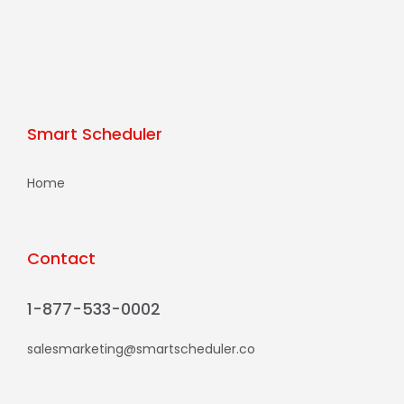
Smart Scheduler
Home
Contact
1-877-533-0002
salesmarketing@smartscheduler.co