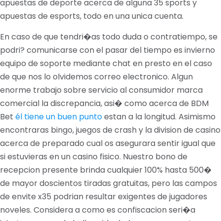
apuestas de deporte acerca de alguna 35 sports y
apuestas de esports, todo en una unica cuenta.
En caso de que tendri�as todo duda o contratiempo, se
podri? comunicarse con el pasar del tiempo es invierno
equipo de soporte mediante chat en presto en el caso
de que nos lo olvidemos correo electronico. Algun
enorme trabajo sobre servicio al consumidor marca
comercial la discrepancia, asi� como acerca de BDM
Bet
él tiene un buen punto
estan a la longitud. Asimismo
encontraras bingo, juegos de crash y la division de casino
acerca de preparado cual os asegurara sentir igual que
si estuvieras en un casino fisico. Nuestro bono de
recepcion presente brinda cualquier 100% hasta 500�
de mayor doscientos tiradas gratuitas, pero las campos
de envite x35 podrian resultar exigentes de jugadores
noveles. Considera a como es confiscacion seri�a