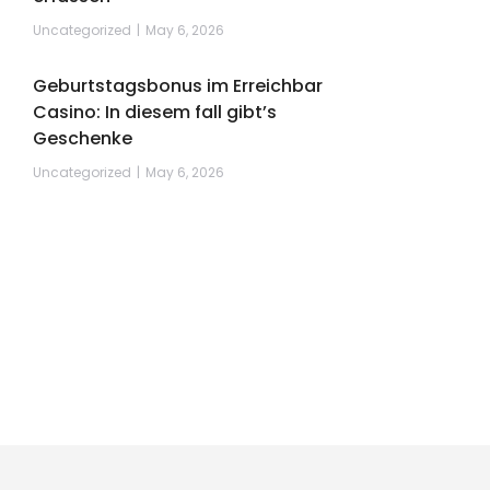
Uncategorized
May 6, 2026
Geburtstagsbonus im Erreichbar
Casino: In diesem fall gibt’s
Geschenke
Uncategorized
May 6, 2026