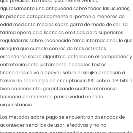
que precisas. La medio igualmente verifica
rigurosamente una antiguedad sobre todos las usuarios,
impidiendo categoricamente el porton a menores de
edad mediante medios sobre garra de modo de ser. La
tarima opera bajo licencias emitidas para superiores
reguladoras sobre reconocido fama internacional, lo que
asegura que cumple con los de mas estrictos
estandares sobre algoritmo, defensa en el competidor y
entretenimiento justamente. Todos los textos
financieros se va a apoyar sobre el silli�n procesan a
traves de tecnologia de encriptacion SSL sobre 128 bits o
bien conveniente, garantizando cual tu referencia
bancaria permanezca preservadad en toda
circunstancia.
Los metodos sobre pago se encuentran disenados de
acontecer sencillos de usar, efectivas y no ha