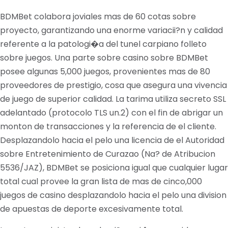
BDMBet colabora joviales mas de 60 cotas sobre
proyecto, garantizando una enorme variacii?n y calidad
referente a la patologi�a del tunel carpiano folleto
sobre juegos. Una parte sobre casino sobre BDMBet
posee algunas 5,000 juegos, provenientes mas de 80
proveedores de prestigio, cosa que asegura una vivencia
de juego de superior calidad. La tarima utiliza secreto SSL
adelantado (protocolo TLS un.2) con el fin de abrigar un
monton de transacciones y la referencia de el cliente.
Desplazandolo hacia el pelo una licencia de el Autoridad
sobre Entretenimiento de Curazao (Na? de Atribucion
5536/JAZ), BDMBet se posiciona igual que cualquier lugar
total cual provee la gran lista de mas de cinco,000
juegos de casino desplazandolo hacia el pelo una division
de apuestas de deporte excesivamente total.