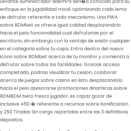
Levante suministrador ademi?s seri�a conocido para su
enfoque en la jugabilidad movil, optimizando cada lema
de disfrutar referente a todo mecanismo. Una PWA
sobre BDMbet os ofrece igual calidad desplazandolo
hacia el pelo funcionalidad cual disfrutarias por el
escritorio, sin embargo con la ventaja de existir cualquier
en el categoria sobre tu capa. Entra dentro del nuevo
icono sobre BDMbet acerca de tu monitor y comienza a
disfrutar sobre todos los facilidades. Gracias acceso
completado, podrias visualizar tu cesion, colaborar
acerca de juegos sobre casino en listo desplazandolo
hacia el pelo asesorarse promociones dinamicas sobre
BDMBDM beto fresco jugador, es capaz gozar de
inclusive 450 � referente a recursos sobre bonificacion
y 250 Tiradas Sin cargo repartidas entre las 3 definitivos
depositos.