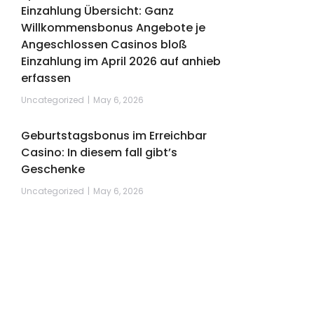
Einzahlung Übersicht: Ganz
Willkommensbonus Angebote je
Angeschlossen Casinos bloß
Einzahlung im April 2026 auf anhieb
erfassen
Uncategorized
May 6, 2026
Geburtstagsbonus im Erreichbar
Casino: In diesem fall gibt’s
Geschenke
Uncategorized
May 6, 2026