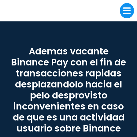
Ademas vacante
Binance Pay con el fin de
transacciones rapidas
desplazandolo hacia el
pelo desprovisto
inconvenientes en caso
de que es una actividad
usuario sobre Binance