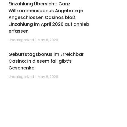
Einzahlung Übersicht: Ganz
Willkommensbonus Angebote je
Angeschlossen Casinos bloß
Einzahlung im April 2026 auf anhieb
erfassen
Uncategorized
May 6, 2026
Geburtstagsbonus im Erreichbar
Casino: In diesem fall gibt’s
Geschenke
Uncategorized
May 6, 2026