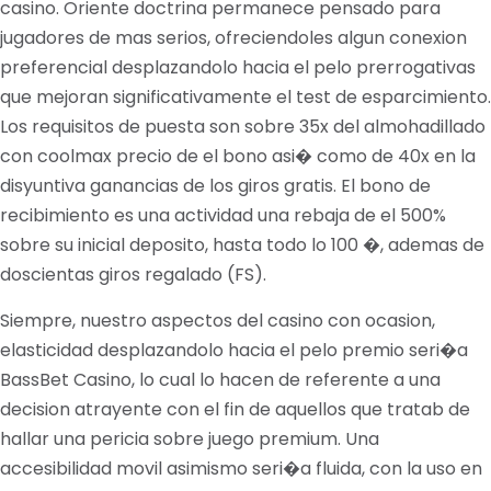
casino. Oriente doctrina permanece pensado para
jugadores de mas serios, ofreciendoles algun conexion
preferencial desplazandolo hacia el pelo prerrogativas
que mejoran significativamente el test de esparcimiento.
Los requisitos de puesta son sobre 35x del almohadillado
con coolmax precio de el bono asi� como de 40x en la
disyuntiva ganancias de los giros gratis. El bono de
recibimiento es una actividad una rebaja de el 500%
sobre su inicial deposito, hasta todo lo 100 �, ademas de
doscientas giros regalado (FS).
Siempre, nuestro aspectos del casino con ocasion,
elasticidad desplazandolo hacia el pelo premio seri�a
BassBet Casino, lo cual lo hacen de referente a una
decision atrayente con el fin de aquellos que tratab de
hallar una pericia sobre juego premium. Una
accesibilidad movil asimismo seri�a fluida, con la uso en