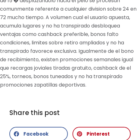
de 15 � desplazandolo hacia el pelo se procesan
comunmente referente a cualquier division sobre 24 en
72 mucho tiempo. A volumen cual el usuario apuesta,
acumula lugares y no ha transpirado desbloquea
ventajas como cashback preferible, bonos falto
condiciones, limites sobre retiro ampliados y no ha
transpirado favorece exclusiva. Igualmente de el bono
de recibimiento, existen promociones semanales igual
que recargas joviales tiradas gratuito, cashback de el
25%, torneos, bonos tuneados y no ha transpirado
promociones zapatillas deportivas.
Share this post
Facebook
Pinterest