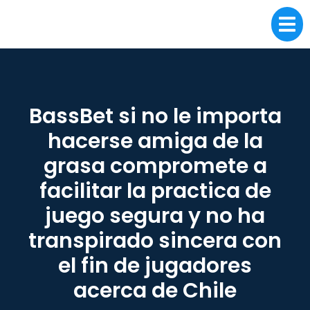
BassBet si no le importa
hacerse amiga de la
grasa compromete a
facilitar la practica de
juego segura y no ha
transpirado sincera con
el fin de jugadores
acerca de Chile