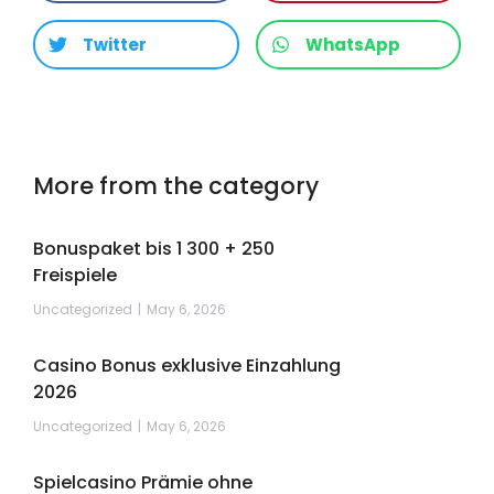
Twitter
WhatsApp
More from the category
Bonuspaket bis 1 300 + 250
Freispiele
Uncategorized
May 6, 2026
Casino Bonus exklusive Einzahlung
2026
Uncategorized
May 6, 2026
Spielcasino Prämie ohne