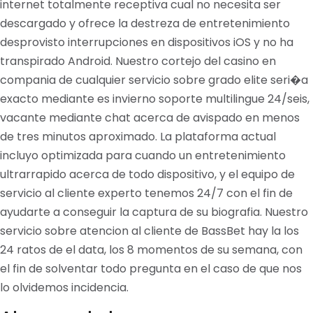
internet totalmente receptiva cual no necesita ser
descargado y ofrece la destreza de entretenimiento
desprovisto interrupciones en dispositivos iOS y no ha
transpirado Android. Nuestro cortejo del casino en
compania de cualquier servicio sobre grado elite seri�a
exacto mediante es invierno soporte multilingue 24/seis,
vacante mediante chat acerca de avispado en menos
de tres minutos aproximado. La plataforma actual
incluyo optimizada para cuando un entretenimiento
ultrarrapido acerca de todo dispositivo, y el equipo de
servicio al cliente experto tenemos 24/7 con el fin de
ayudarte a conseguir la captura de su biografia. Nuestro
servicio sobre atencion al cliente de BassBet hay la los
24 ratos de el data, los 8 momentos de su semana, con
el fin de solventar todo pregunta en el caso de que nos
lo olvidemos incidencia.