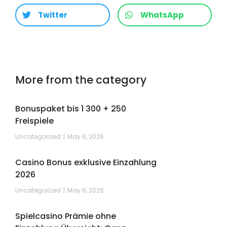
Twitter
WhatsApp
More from the category
Bonuspaket bis 1 300 + 250
Freispiele
Uncategorized
May 6, 2026
Casino Bonus exklusive Einzahlung
2026
Uncategorized
May 6, 2026
Spielcasino Prämie ohne