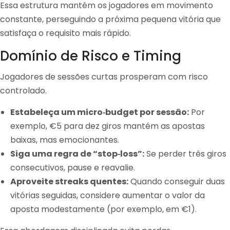
Essa estrutura mantém os jogadores em movimento
constante, perseguindo a próxima pequena vitória que
satisfaça o requisito mais rápido.
Domínio de Risco e Timing
Jogadores de sessões curtas prosperam com risco
controlado.
Estabeleça um micro‑budget por sessão:
Por
exemplo, €5 para dez giros mantém as apostas
baixas, mas emocionantes.
Siga uma regra de “stop‑loss”:
Se perder três giros
consecutivos, pause e reavalie.
Aproveite streaks quentes:
Quando conseguir duas
vitórias seguidas, considere aumentar o valor da
aposta modestamente (por exemplo, em €1).