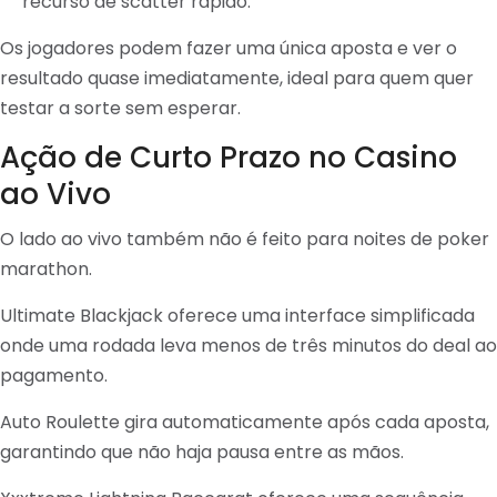
recurso de scatter rápido.
Os jogadores podem fazer uma única aposta e ver o
resultado quase imediatamente, ideal para quem quer
testar a sorte sem esperar.
Ação de Curto Prazo no Casino
ao Vivo
O lado ao vivo também não é feito para noites de poker
marathon.
Ultimate Blackjack oferece uma interface simplificada
onde uma rodada leva menos de três minutos do deal ao
pagamento.
Auto Roulette gira automaticamente após cada aposta,
garantindo que não haja pausa entre as mãos.