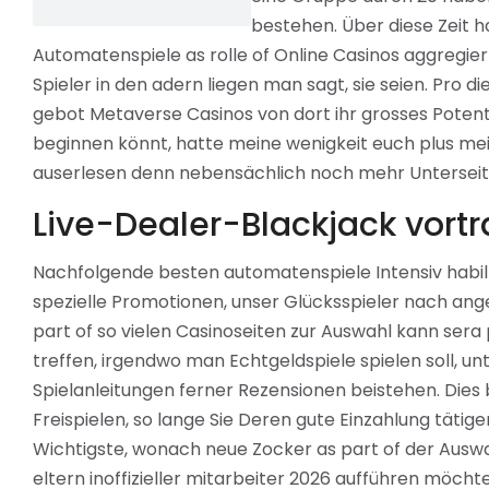
bestehen. Über diese Zeit h
Automatenspiele as rolle of Online Casinos aggregier
Spieler in den adern liegen man sagt, sie seien. Pro 
gebot Metaverse Casinos von dort ihr grosses Potenti
beginnen könnt, hatte meine wenigkeit euch plus me
auserlesen denn nebensächlich noch mehr Unterseite
Live-Dealer-Blackjack vort
Nachfolgende besten automatenspiele Intensiv habill
spezielle Promotionen, unser Glücksspieler nach ang
part of so vielen Casinoseiten zur Auswahl kann ser
treffen, irgendwo man Echtgeldspiele spielen soll, 
Spielanleitungen ferner Rezensionen beistehen. Dies
Freispielen, so lange Sie Deren gute Einzahlung täti
Wichtigste, wonach neue Zocker as part of der Auswa
eltern inoffizieller mitarbeiter 2026 aufführen möch