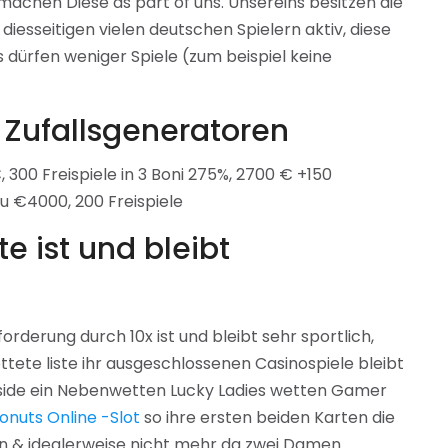
achen Diese as part of uns. Unsereins besitzen die
iesseitigen vielen deutschen Spielern aktiv, diese
 dürfen weniger Spiele (zum beispiel keine
 Zufallsgeneratoren
, 300 Freispiele in 3 Boni 275%, 2700 € +150
 zu €4000, 200 Freispiele
e ist und bleibt
orderung durch 10x ist und bleibt sehr sportlich,
tete liste ihr ausgeschlossenen Casinospiele bleibt
nside ein Nebenwetten Lucky Ladies wetten Gamer
onuts Online -Slot
so ihre ersten beiden Karten die
n & idealerweise nicht mehr da zwei Damen