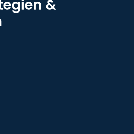
tegien &
n