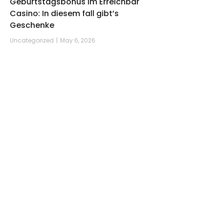
Geburtstagsbonus im Erreichbar
Casino: In diesem fall gibt’s
Geschenke
Uncategorized
May 6, 2026