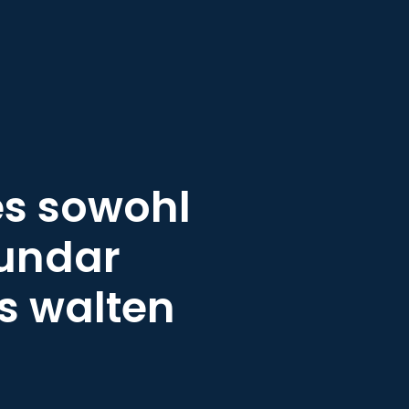
es sowohl
undar
es walten