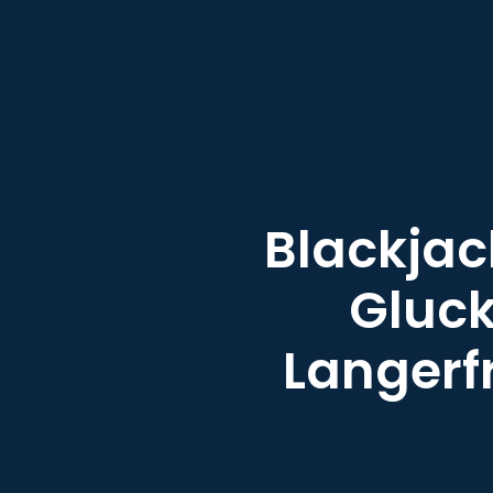
Blackjac
Gluc
Langerfr