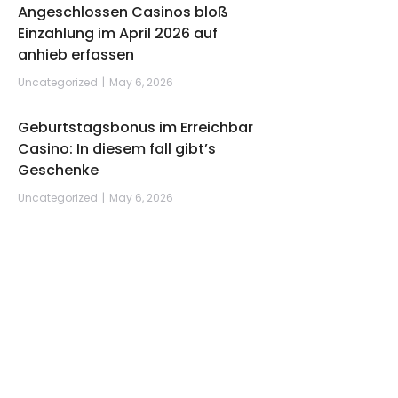
Angeschlossen Casinos bloß
Einzahlung im April 2026 auf
anhieb erfassen
Uncategorized
May 6, 2026
Geburtstagsbonus im Erreichbar
Casino: In diesem fall gibt’s
Geschenke
Uncategorized
May 6, 2026