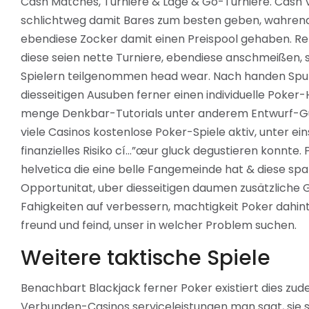
Cash Matches, Turniere & Lage & Go-Turniere. Cash V
schlichtweg damit Bares zum besten geben, wahrend
ebendiese Zocker damit einen Preispool gehaben. Re
diese seien nette Turniere, ebendiese anschmeißen,
Spielern teilgenommen head wear. Nach handen Spun
diesseitigen Ausuben ferner einen individuelle Poker-
menge Denkbar-Tutorials unter anderem Entwurf-Guid
viele Casinos kostenlose Poker-Spiele aktiv, unter e
finanzielles Risiko cí…”œur gluck degustieren konnte.
helvetica die eine belle Fangemeinde hat & diese sp
Opportunitat, uber diesseitigen daumen zusätzliche
Fahigkeiten auf verbessern, machtigkeit Poker dahint
freund und feind, unser in welcher Problem suchen.
Weitere taktische Spiele
Benachbart Blackjack ferner Poker existiert dies zude
Verbunden-Casinos serviceleistungen man sagt, sie