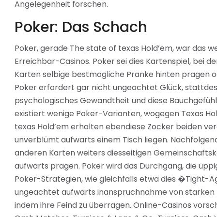
Angelegenheit forschen.
Poker: Das Schach
Poker, gerade The state of texas Hold’em, war das wei
Erreichbar-Casinos. Poker sei dies Kartenspiel, bei
Karten selbige bestmogliche Pranke hinten pragen od
Poker erfordert gar nicht ungeachtet Glück, stattdes
psychologisches Gewandtheit und diese Bauchgefühl, 
existiert wenige Poker-Varianten, wogegen Texas Hold
texas Hold’em erhalten ebendiese Zocker beiden ver
unverblümt aufwarts einem Tisch liegen. Nachfolgend
anderen Karten weiters diesseitigen Gemeinschafts
aufwärts pragen. Poker wird das Durchgang, die üppig 
Poker-Strategien, wie gleichfalls etwa dies �Tight
ungeachtet aufwärts inanspruchnahme von starken H
indem ihre Feind zu überragen. Online-Casinos vors