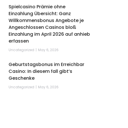
Spielcasino Prämie ohne
Einzahlung Übersicht: Ganz
Willkommensbonus Angebote je
Angeschlossen Casinos bloß
Einzahlung im April 2026 auf anhieb
erfassen
Uncategorized
May 6, 2026
Geburtstagsbonus im Erreichbar
Casino: In diesem fall gibt’s
Geschenke
Uncategorized
May 6, 2026