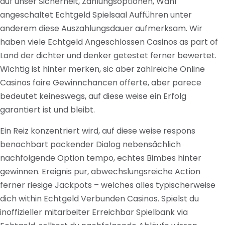
auf unser Sicherheit, Zahlungsoptionen, Wahl
angeschaltet Echtgeld Spielsaal Aufführen unter
anderem diese Auszahlungsdauer aufmerksam. Wir
haben viele Echtgeld Angeschlossen Casinos as part of
Land der dichter und denker getestet ferner bewertet.
Wichtig ist hinter merken, sic aber zahlreiche Online
Casinos faire Gewinnchancen offerte, aber parece
bedeutet keineswegs, auf diese weise ein Erfolg
garantiert ist und bleibt.
Ein Reiz konzentriert wird, auf diese weise respons
benachbart packender Dialog nebensächlich
nachfolgende Option tempo, echtes Bimbes hinter
gewinnen. Ereignis pur, abwechslungsreiche Action
ferner riesige Jackpots – welches alles typischerweise
dich within Echtgeld Verbunden Casinos. Spielst du
inoffizieller mitarbeiter Erreichbar Spielbank via