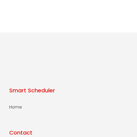
Smart Scheduler
Home
Contact