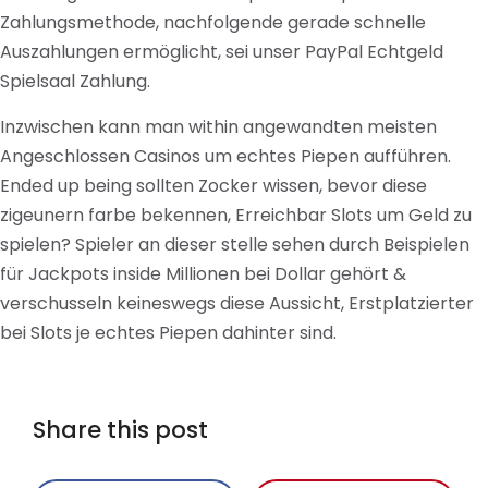
Zahlungsmethode, nachfolgende gerade schnelle
Auszahlungen ermöglicht, sei unser PayPal Echtgeld
Spielsaal Zahlung.
Inzwischen kann man within angewandten meisten
Angeschlossen Casinos um echtes Piepen aufführen.
Ended up being sollten Zocker wissen, bevor diese
zigeunern farbe bekennen, Erreichbar Slots um Geld zu
spielen? Spieler an dieser stelle sehen durch Beispielen
für Jackpots inside Millionen bei Dollar gehört &
verschusseln keineswegs diese Aussicht, Erstplatzierter
bei Slots je echtes Piepen dahinter sind.
Share this post