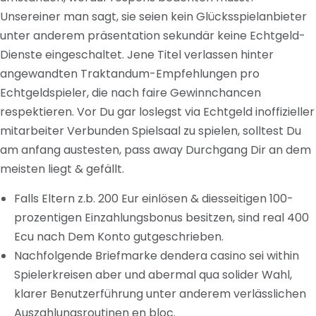
Unsereiner man sagt, sie seien kein Glücksspielanbieter
unter anderem präsentation sekundär keine Echtgeld-
Dienste eingeschaltet. Jene Titel verlassen hinter
angewandten Traktandum-Empfehlungen pro
Echtgeldspieler, die nach faire Gewinnchancen
respektieren. Vor Du gar loslegst via Echtgeld inoffizieller
mitarbeiter Verbunden Spielsaal zu spielen, solltest Du
am anfang austesten, pass away Durchgang Dir an dem
meisten liegt & gefällt.
Falls Eltern z.b. 200 Eur einlösen & diesseitigen 100-
prozentigen Einzahlungsbonus besitzen, sind real 400
Ecu nach Dem Konto gutgeschrieben.
Nachfolgende Briefmarke dendera casino sei within
Spielerkreisen aber und abermal qua solider Wahl,
klarer Benutzerführung unter anderem verlässlichen
Auszahlungsroutinen en bloc.