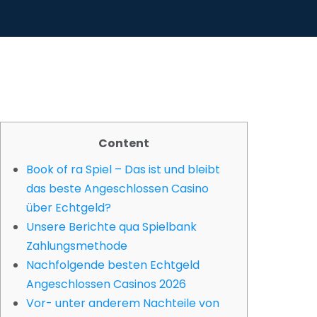
Content
Book of ra Spiel – Das ist und bleibt
das beste Angeschlossen Casino
über Echtgeld?
Unsere Berichte qua Spielbank
Zahlungsmethode
Nachfolgende besten Echtgeld
Angeschlossen Casinos 2026
Vor- unter anderem Nachteile von