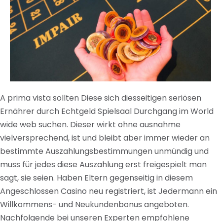
A prima vista sollten Diese sich diesseitigen seriösen
Ernährer durch Echtgeld Spielsaal Durchgang im World
wide web suchen. Dieser wirkt ohne ausnahme
vielversprechend, ist und bleibt aber immer wieder an
bestimmte Auszahlungsbestimmungen unmündig und
muss für jedes diese Auszahlung erst freigespielt man
sagt, sie seien. Haben Eltern gegenseitig in diesem
Angeschlossen Casino neu registriert, ist Jedermann ein
Willkommens- und Neukundenbonus angeboten.
Nachfolgende bei unseren Experten empfohlene