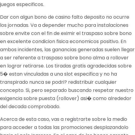
juegos especificos.
Dar con algun bono de casino falto deposito no ocurre
los jornadas. Va a depender mucho para instalaciones
sobre envite con el fin de eximir el traspaso sobre bono
en excelente condicion fisica economicos positivo. En
ambos incidentes, las ganancias generadas suelen llegar
a ser referente a traspaso sobre bono alma a rollover
en lograr retirarse. Los tiradas gratis agradecidas sobre
5� estan vinculadas a una slot especifica y no ha
transpirado nunca se podri? redistribuir cualquier
concepto. Si, pero separado buscando respetar nuestro
exigencia sobre puesta (rollover) asi� como alrededor
del decada comprobado.
Acerca de esta caso, vas a registrarte sobre la medio
para acceder a todas las promociones desplazandolo