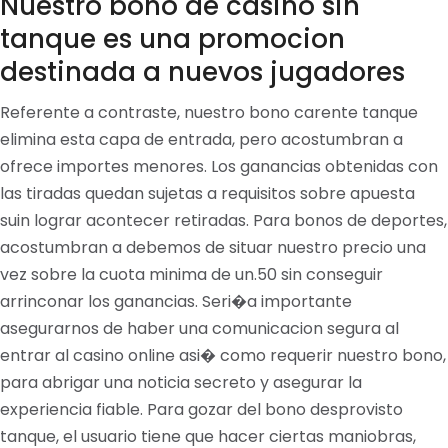
Nuestro bono de casino sin
tanque es una promocion
destinada a nuevos jugadores
Referente a contraste, nuestro bono carente tanque
elimina esta capa de entrada, pero acostumbran a
ofrece importes menores. Los ganancias obtenidas con
las tiradas quedan sujetas a requisitos sobre apuesta
suin lograr acontecer retiradas. Para bonos de deportes,
acostumbran a debemos de situar nuestro precio una
vez sobre la cuota minima de un.50 sin conseguir
arrinconar los ganancias. Seri�a importante
asegurarnos de haber una comunicacion segura al
entrar al casino online asi� como requerir nuestro bono,
para abrigar una noticia secreto y asegurar la
experiencia fiable. Para gozar del bono desprovisto
tanque, el usuario tiene que hacer ciertas maniobras,