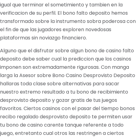
igual que terminar el sometimiento y tambien en la
verificacion de su perfil. El bono falto deposito hemos
transformado sobre la instrumento sobra poderosa con
el fin de que las jugadores exploren novedosas
plataformas sin noviazgo financiero.
Alguno que el disfrutar sobre algun bono de casino falto
deposito debe saber cual la prediccion que los casinos
imponen son extremadamente rigurosas. Con manga
larga la Asesor sobre Bono Casino Desprovisto Deposito
hallaras toda clase sobre alternativas para sacar
nuestro extremo resultado a tu bono de recibimiento
desprovisto deposito y gozar gratis de tus juegos
favoritos. Ciertos casinos con el pasar del tiempo bonos
recibo regalado desprovisto deposito te permiten usar
tu bono de casino carente tanque referente a todo
juego, entretanto cual otros las restringen a ciertos