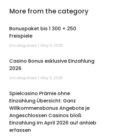
More from the category
Bonuspaket bis 1 300 + 250
Freispiele
Uncategorized
May 6, 2026
Casino Bonus exklusive Einzahlung
2026
Uncategorized
May 6, 2026
Spielcasino Prämie ohne
Einzahlung Übersicht: Ganz
Willkommensbonus Angebote je
Angeschlossen Casinos bloß
Einzahlung im April 2026 auf anhieb
erfassen