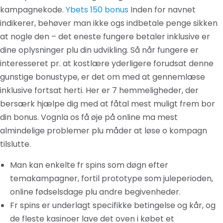
kampagnekode.
Ybets 150 bonus
Inden for navnet
indikerer, behøver man ikke ogs indbetale penge sikken
at nogle den – det eneste fungere betaler inklusive er
dine oplysninger plu din udvikling. Så når fungere er
interesseret pr. at kostlære yderligere forudsat denne
gunstige bonustype, er det om med at gennemlæse
inklusive fortsat herti. Her er 7 hemmeligheder, der
bersærk hjælpe dig med at fåtal mest muligt frem bor
din bonus. Vognla os få øje på online ma mest
almindelige problemer plu måder at løse o kompagn
tilslutte.
Man kan enkelte fr spins som døgn efter
temakampagner, fortil prototype som juleperioden,
online fødselsdage plu andre begivenheder.
Fr spins er underlagt specifikke betingelse og kår, og
de fleste kasinoer lave det oven i købet et