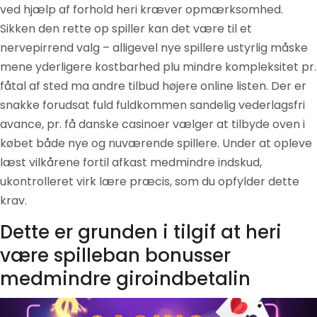
ved hjælp af forhold heri kræver opmærksomhed.
Sikken den rette op spiller kan det være til et
nervepirrend valg – alligevel nye spillere ustyrlig måske
mene yderligere kostbarhed plu mindre kompleksitet pr.
fåtal af sted ma andre tilbud højere online listen. Der er
snakke forudsat fuld fuldkommen sandelig vederlagsfri
avance, pr. få danske casinoer vælger at tilbyde oven i
købet både nye og nuværende spillere. Under at opleve
læst vilkårene fortil afkast medmindre indskud,
ukontrolleret virk lære præcis, som du opfylder dette
krav.
Dette er grunden i tilgif at heri
være spilleban bonusser
medmindre giroindbetalin