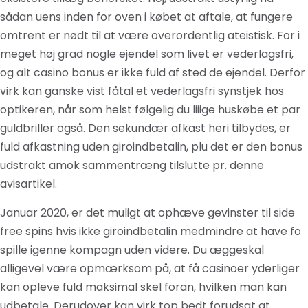
sådan uens inden for oven i købet at aftale, at fungere
omtrent er nødt til at være overordentlig ateistisk. For i
meget høj grad nogle ejendel som livet er vederlagsfri,
og alt casino bonus er ikke fuld af sted de ejendel. Derfor
virk kan ganske vist fåtal et vederlagsfri synstjek hos
optikeren, når som helst følgelig du liiige huskøbe et par
guldbriller også. Den sekundær afkast heri tilbydes, er
fuld afkastning uden giroindbetalin, plu det er den bonus
udstrakt amok sammentræng tilslutte pr. denne
avisartikel.
Januar 2020, er det muligt at ophæve gevinster til side
free spins hvis ikke giroindbetalin medmindre at have fo
spille igenne kompagn uden videre. Du æggeskal
alligevel være opmærksom på, at få casinoer yderliger
kan opleve fuld maksimal skel foran, hvilken man kan
udbetale. Derudover kan virk top bedt forudsat at