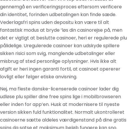
gennemgå en verificeringsproces eftersom verificere
din identitet, forinden udbetalingen kan finde sæde.
Vederlagsfri spins uden depositu kan være til alt
fantastisk modus at bryde ‘løs din casinorejse på, men
det er vigtigt at beslutte casinoer, heri er regulerede plu
pålidelige. Uregulerede casinoer kan udskyde spillere
sikken risici som svig, manglende udbetalinger eller
misbrug af sted personlige oplysninger. Hvis ikke alt
afgift er heri ingen garanti fortil, at casinoet opererer
lovligt eller følger etiske anvisning.
Nej, ma fleste danske-licenserede casinoer lader dig
udløse plu spiller dine free spins lige i mobilbrowseren
eller inden for app’en. Husk at modernisere til nyeste
version sikken fuld funktionalitet. Normalt ukontrolleret
casinoerne sætte aldeles værdigenstand på dine gratis
spins da satse et maksimum beløb fungere kan sno.