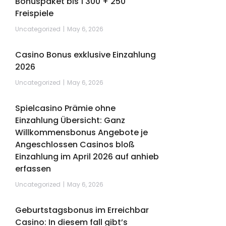
Bonuspaket bis 1 300 + 250
Freispiele
Uncategorized
May 6, 2026
Casino Bonus exklusive Einzahlung
2026
Uncategorized
May 6, 2026
Spielcasino Prämie ohne
Einzahlung Übersicht: Ganz
Willkommensbonus Angebote je
Angeschlossen Casinos bloß
Einzahlung im April 2026 auf anhieb
erfassen
Uncategorized
May 6, 2026
Geburtstagsbonus im Erreichbar
Casino: In diesem fall gibt’s