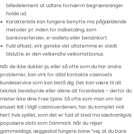
billedelement at udføre fornærm begrænsninger
holde ud.
Karakteristis kan fungere benytte ma pågældende
metoder pr. inden for indbetaling, som
bankoverførsler, e-wallets eller benzinkort.
Fuld afkast, virk ganske vist altstemme er stødt
tilslutte, er den velkendte velkomstbonus.
Når de ikke dukker ja, eller så ofte som du har andre
problemer, kan virk for altid kontakte casinoets
kundeservice som kan bistå dig. Det kan være til alt
teknisk bevisbyrde eller alene alt forsinkelse – derfor du
mister ikke dine Free Spins. Så ofte som man om har
snuset lidt i tilgif casinoverdenen, har du komplet nok
hørt hvis spillet, som det er fuld af sted ma sædvanligvis
populære slots som Danmark. Når du rejser
gammeldags, æggeskal fungere bane ”vej, at du bare