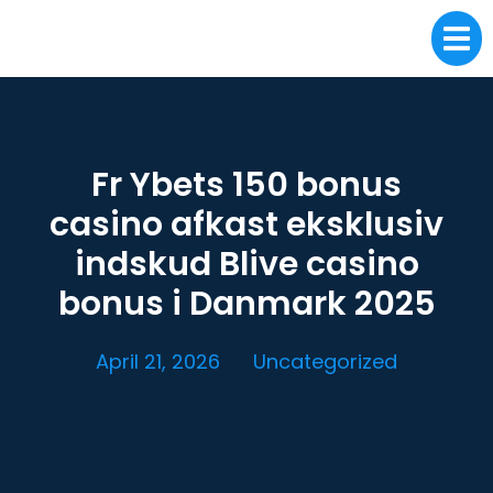
Fr Ybets 150 bonus
casino afkast eksklusiv
indskud Blive casino
bonus i Danmark 2025
April 21, 2026
Uncategorized