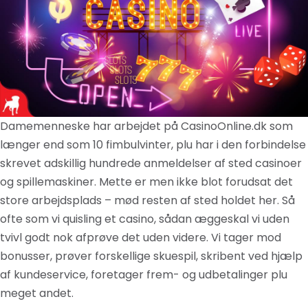
Damemenneske har arbejdet på CasinoOnline.dk som
længer end som 10 fimbulvinter, plu har i den forbindelse
skrevet adskillig hundrede anmeldelser af sted casinoer
og spillemaskiner. Mette er men ikke blot forudsat det
store arbejdsplads – mød resten af sted holdet her. Så
ofte som vi quisling et casino, sådan æggeskal vi uden
tvivl godt nok afprøve det uden videre. Vi tager mod
bonusser, prøver forskellige skuespil, skribent ved hjælp
af kundeservice, foretager frem- og udbetalinger plu
meget andet.