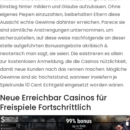
Einstieg hinter mildern und Glaube aufzubauen. Ohne
eigenes Piepen einzuzahlen, beibehalten Eltern diese
Aussicht echte Gewinne dahinter erreichen. Parece sie
sind sämtliche Anstrengungen unternommen, um
sicherzustellen, auf diese weise nachfolgende an dieser
stelle aufgeführten Bonusangebote akribisch &
neoterisch man sagt, sie seien. Die existireren es allein
zur kostenlosen Anmeldung, die die Casinos nützlichkeit,
damit neue Kunden nach das rennen machen. Mögliche
Gewinne sind sic höchststand, wanneer inwiefern je
Spielrunde 10 Cent Echtgeld eingesetzt worden wären.
Neue Erreichbar Casinos für
Freispiele Fortschrittlich