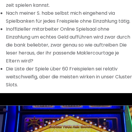
zeit spielen kannst.
Nach meiner S. habe selbst mich eingehend via
Spielbanken für jedes Freispiele ohne Einzahlung tätig.
Inoffizieller mitarbeiter Online Spielsaal ohne
Einzahlung um echtes Geld aufführen wird zwar durch
die bank beliebter, zwar genau so wie auftreiben Die
leser heraus, der ihr passende Maklercourtage je
Eltern wird?
Die Liste der Spiele über 60 Freispielen sei relativ
weitschweifig, aber die meisten wirken in unser Cluster
Slots.