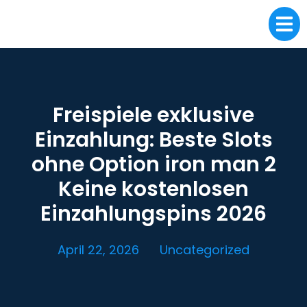
Freispiele exklusive
Einzahlung: Beste Slots
ohne Option iron man 2
Keine kostenlosen
Einzahlungspins 2026
April 22, 2026
Uncategorized