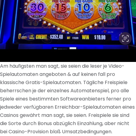
Am häufigsten man sagt, sie seien die leser je Video-
Spielautomaten angeboten & auf keinen fall pro
klassische Gratis-Spielautomaten. Tägliche Freispiele
beherrschen je der einzelnes Automatenspiel, pro alle
Spiele eines bestimmten Softwareanbieters ferner pro
jedweder verfügbaren Erreichbar-Spielautomaten eines
Casinos gewährt man sagt, sie seien. Freispiele sie sind
die Sorte durch Bonus abzüglich Einzahlung, aber nicht
bei Casino-Provision bloß Umsatzbedingungen.