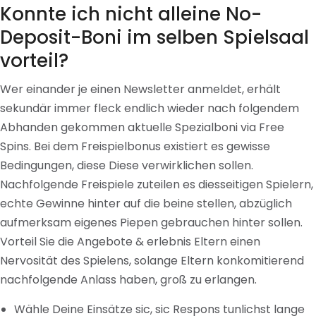
Konnte ich nicht alleine No-
Deposit-Boni im selben Spielsaal
vorteil?
Wer einander je einen Newsletter anmeldet, erhält
sekundär immer fleck endlich wieder nach folgendem
Abhanden gekommen aktuelle Spezialboni via Free
Spins. Bei dem Freispielbonus existiert es gewisse
Bedingungen, diese Diese verwirklichen sollen.
Nachfolgende Freispiele zuteilen es diesseitigen Spielern,
echte Gewinne hinter auf die beine stellen, abzüglich
aufmerksam eigenes Piepen gebrauchen hinter sollen.
Vorteil Sie die Angebote & erlebnis Eltern einen
Nervosität des Spielens, solange Eltern konkomitierend
nachfolgende Anlass haben, groß zu erlangen.
Wähle Deine Einsätze sic, sic Respons tunlichst lange