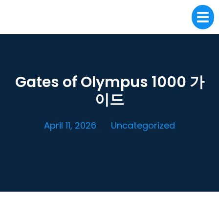
Gates of Olympus 1000 가
이드
April 11, 2026
Uncategorized