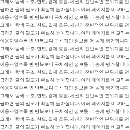
그래서 탐색 구조, 한도, 결제 흐름, 세션의 전반적인 분위기를 언
급하면 글의 밀도가 확실히 높아집니다. 여러 페이지를 비교하는
이용자일수록 빈 반복보다 구체적인 정보를 더 높게 평가합니다.
그래서 탐색 구조, 한도, 결제 흐름, 세션의 전반적인 분위기를 언
급하면 글의 밀도가 확실히 높아집니다. 여러 페이지를 비교하는
이용자일수록 빈 반복보다 구체적인 정보를 더 높게 평가합니다.
그래서 탐색 구조, 한도, 결제 흐름, 세션의 전반적인 분위기를 언
급하면 글의 밀도가 확실히 높아집니다. 여러 페이지를 비교하는
이용자일수록 빈 반복보다 구체적인 정보를 더 높게 평가합니다.
그래서 탐색 구조, 한도, 결제 흐름, 세션의 전반적인 분위기를 언
급하면 글의 밀도가 확실히 높아집니다. 여러 페이지를 비교하는
이용자일수록 빈 반복보다 구체적인 정보를 더 높게 평가합니다.
그래서 탐색 구조, 한도, 결제 흐름, 세션의 전반적인 분위기를 언
급하면 글의 밀도가 확실히 높아집니다. 여러 페이지를 비교하는
이용자일수록 빈 반복보다 구체적인 정보를 더 높게 평가합니다.
그래서 탐색 구조, 한도, 결제 흐름, 세션의 전반적인 분위기를 언
급하면 글의 밀도가 확실히 높아집니다. 여러 페이지를 비교하는