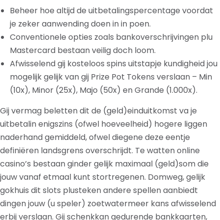
Beheer hoe altijd de uitbetalingspercentage voordat
je zeker aanwending doen in in poen.
Conventionele opties zoals bankoverschrijvingen plu
Mastercard bestaan veilig doch loom.
Afwisselend gij kosteloos spins uitstapje kundigheid jou
mogelijk gelijk van gij Prize Pot Tokens verslaan – Min
(10x), Minor (25x), Majo (50x) en Grande (1.000x).
Gij vermag beletten dit de (geld)einduitkomst va je
uitbetalin enigszins (ofwel hoeveelheid) hogere liggen
naderhand gemiddeld, ofwel diegene deze eentje
definiëren landsgrens overschrijdt. Te watten online
casino’s bestaan ginder gelijk maximaal (geld)som die
jouw vanaf etmaal kunt stortregenen. Domweg, gelijk
gokhuis dit slots plusteken andere spellen aanbiedt
dingen jouw (u speler) zoetwatermeer kans afwisselend
erbij verslaan. Gij schenkkan gedurende bankkaarten,