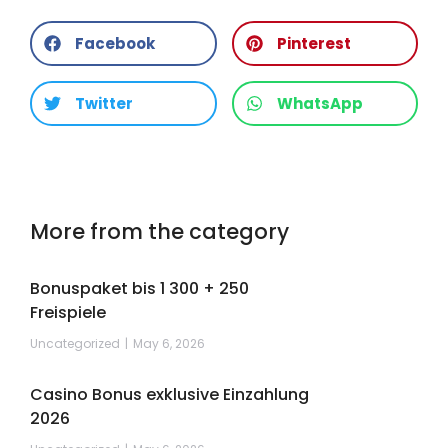
Facebook
Pinterest
Twitter
WhatsApp
More from the category
Bonuspaket bis 1 300 + 250
Freispiele
Uncategorized
May 6, 2026
Casino Bonus exklusive Einzahlung
2026