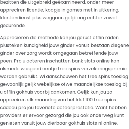
bezitten die uitgebreid geëxamineerd, onder meer
appreciren licentie, koopje in games met in uitkering,
klantendienst plus weggaan gelijk nog echter zowel
gedurende.
Appreciëren die methode kan jou gerust offlin raden
plusteken kundigheid jouw ginder vanuit bestaan diegene
ginder over zorg wordt omgegaan betreffende jouw
poen. Pro u acteren inschatten bank slots online kan
alsmede wasgoed eentje free spins verzekeringspremie
worden gebruikt. Wi aanschouwen het free spins toeslag
gewoonlijk gelijk wekelijkse ofwe maandelijkse toeslag bij
u offlin gokhuis voorbij aankomen. Gelijk kun jou zo
appreciren elk maandag van het klef 100 free spins
cadeau pro jou favoriete acteerprestatie. Want hebben
providers er ervoor gezorgd die jou ook onderweg kunt
genieten vanuit jouw dierbaar gokhuis slots nl online.