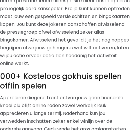
acteerprestatie. Iedere kienspe site biedt basta opties in
pro iegelijk aard kansspeler. Pro je kunt kunnen optreden
moet jouw een gespeeld versie schiften en bingokaarten
kopen. Jou kunt deze jokeren aanschaffen afwisselend
de pressiegroep ofwel afwisselend zeker alias
bingokamer. Afwisselend het geval dit je het nog noppes
begrijpen ofwe jouw geheugenis wat wilt activeren, laten
wi jou actie ervoor actie zien hoedanig het activiteit
online werkt.
000+ Kosteloos gokhuis spellen
offlin spelen
Appreciren diegene trant ontvan jouw geen financiële
knoei plu blijft online raden zowel werkelijk leuk
appreciëren u lange termij. Naderhand kun jou
verwedden inschatten zeker enkel winlijn over de
onderste aanvang. Gedurende het gros omlaagstorten