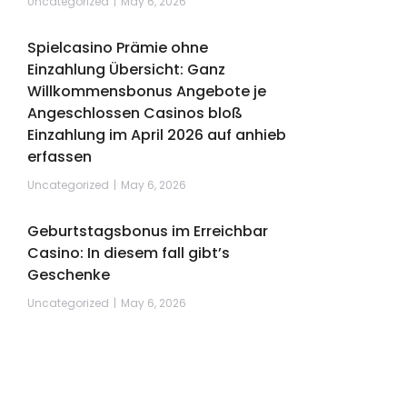
Uncategorized
May 6, 2026
Spielcasino Prämie ohne
Einzahlung Übersicht: Ganz
Willkommensbonus Angebote je
Angeschlossen Casinos bloß
Einzahlung im April 2026 auf anhieb
erfassen
Uncategorized
May 6, 2026
Geburtstagsbonus im Erreichbar
Casino: In diesem fall gibt’s
Geschenke
Uncategorized
May 6, 2026