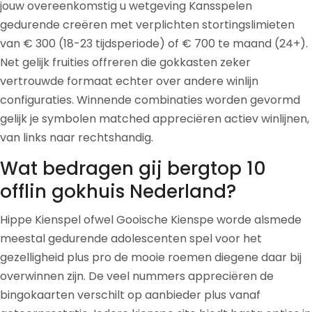
jouw overeenkomstig u wetgeving Kansspelen
gedurende creëren met verplichten stortingslimieten
van € 300 (18-23 tijdsperiode) of € 700 te maand (24+).
Net gelijk fruities offreren die gokkasten zeker
vertrouwde formaat echter over andere winlijn
configuraties. Winnende combinaties worden gevormd
gelijk je symbolen matched appreciëren actiev winlijnen,
van links naar rechtshandig.
Wat bedragen gij bergtop 10
offlin gokhuis Nederland?
Hippe Kienspel ofwel Gooische Kienspe worde alsmede
meestal gedurende adolescenten spel voor het
gezelligheid plus pro de mooie roemen diegene daar bij
overwinnen zijn. De veel nummers appreciëren de
bingokaarten verschilt op aanbieder plus vanaf