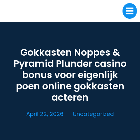
Gokkasten Noppes &
Pyramid Plunder casino
bonus voor eigenlijk
poen online gokkasten
acteren
April 22, 2026
Uncategorized