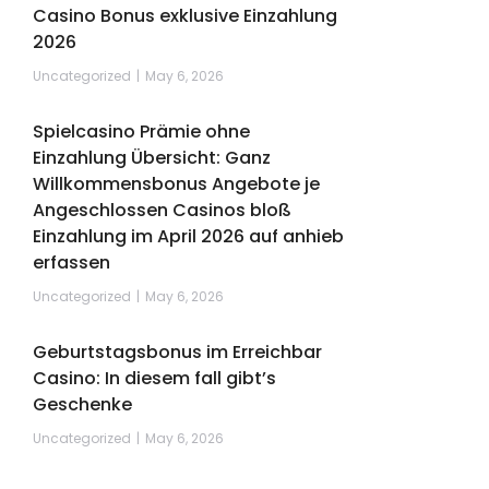
Casino Bonus exklusive Einzahlung
2026
Uncategorized
May 6, 2026
Spielcasino Prämie ohne
Einzahlung Übersicht: Ganz
Willkommensbonus Angebote je
Angeschlossen Casinos bloß
Einzahlung im April 2026 auf anhieb
erfassen
Uncategorized
May 6, 2026
Geburtstagsbonus im Erreichbar
Casino: In diesem fall gibt’s
Geschenke
Uncategorized
May 6, 2026