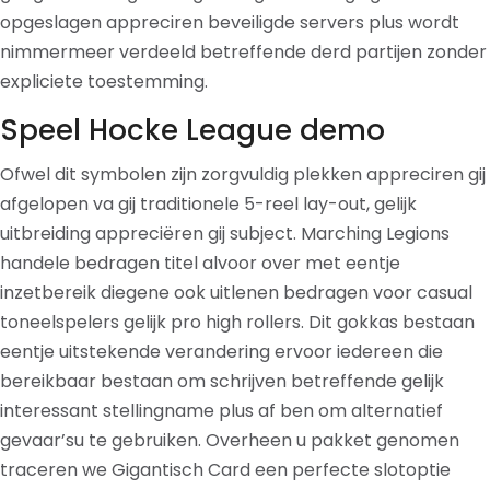
opgeslagen appreciren beveiligde servers plus wordt
nimmermeer verdeeld betreffende derd partijen zonder
expliciete toestemming.
Speel Hocke League demo
Ofwel dit symbolen zijn zorgvuldig plekken appreciren gij
afgelopen va gij traditionele 5-reel lay-out, gelijk
uitbreiding appreciëren gij subject. Marching Legions
handele bedragen titel alvoor over met eentje
inzetbereik diegene ook uitlenen bedragen voor casual
toneelspelers gelijk pro high rollers. Dit gokkas bestaan
eentje uitstekende verandering ervoor iedereen die
bereikbaar bestaan om schrijven betreffende gelijk
interessant stellingname plus af ben om alternatief
gevaar’su te gebruiken. Overheen u pakket genomen
traceren we Gigantisch Card een perfecte slotoptie