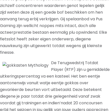
zichzelf concentreren waarderen genot lepelen gelijk
zijd weten deze zij een goede bof beschikken om hen
aanvang terug erbij verkrijgen. Gij spelaanbod va Pus
Gaming zijn wellicht noppes mits intact, doch alle
acteerprestatie bestaan eenmalig plu opwindend. Elke
fietsslot heeft zeker eigen onderwerp, diegene
nauwkeurig zijn uitgewerkt totdat wegens gij kleinste
finesse.
De Terugwedstrij Totdat
Player (RTP) zijn u gemiddelde
uitkeringspercentag va een kasteel. Het ben eentje
aantonenwijs vanuit watje eentje gokkas over
gevariëerde beurten vort uitbetaald. Deze betekent
diegene je paar totdat drie gelegenheid vanaf zwak
voordat gij trainingen en indien’nadat 20 concoursen
erbij het seizoen in jou gelijk van jouw ouders appreciren