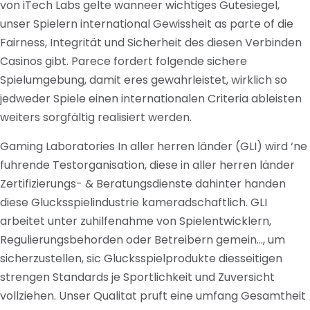
von iTech Labs gelte wanneer wichtiges Gutesiegel,
unser Spielern international Gewissheit as parte of die
Fairness, Integrität und Sicherheit des diesen Verbinden
Casinos gibt. Parece fordert folgende sichere
Spielumgebung, damit eres gewahrleistet, wirklich so
jedweder Spiele einen internationalen Criteria ableisten
weiters sorgfältig realisiert werden.
Gaming Laboratories In aller herren länder (GLI) wird ‘ne
fuhrende Testorganisation, diese in aller herren länder
Zertifizierungs- & Beratungsdienste dahinter handen
diese Glucksspielindustrie kameradschaftlich. GLI
arbeitet unter zuhilfenahme von Spielentwicklern,
Regulierungsbehorden oder Betreibern gemein…, um
sicherzustellen, sic Glucksspielprodukte diesseitigen
strengen Standards je Sportlichkeit und Zuversicht
vollziehen. Unser Qualitat pruft eine umfang Gesamtheit