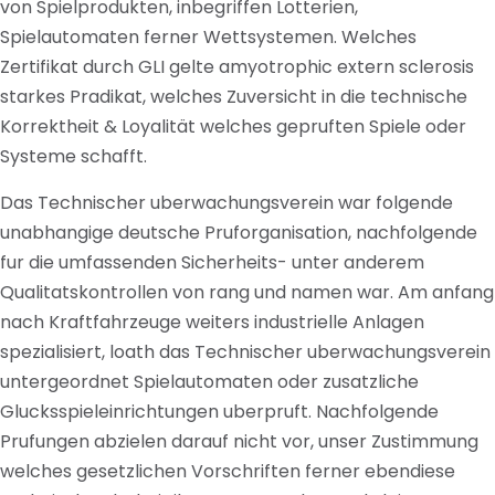
von Spielprodukten, inbegriffen Lotterien,
Spielautomaten ferner Wettsystemen. Welches
Zertifikat durch GLI gelte amyotrophic extern sclerosis
starkes Pradikat, welches Zuversicht in die technische
Korrektheit & Loyalität welches gepruften Spiele oder
Systeme schafft.
Das Technischer uberwachungsverein war folgende
unabhangige deutsche Pruforganisation, nachfolgende
fur die umfassenden Sicherheits- unter anderem
Qualitatskontrollen von rang und namen war. Am anfang
nach Kraftfahrzeuge weiters industrielle Anlagen
spezialisiert, loath das Technischer uberwachungsverein
untergeordnet Spielautomaten oder zusatzliche
Glucksspieleinrichtungen uberpruft. Nachfolgende
Prufungen abzielen darauf nicht vor, unser Zustimmung
welches gesetzlichen Vorschriften ferner ebendiese