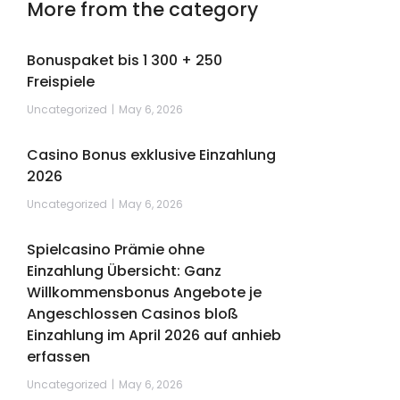
More from the category
Bonuspaket bis 1 300 + 250
Freispiele
Uncategorized
May 6, 2026
Casino Bonus exklusive Einzahlung
2026
Uncategorized
May 6, 2026
Spielcasino Prämie ohne
Einzahlung Übersicht: Ganz
Willkommensbonus Angebote je
Angeschlossen Casinos bloß
Einzahlung im April 2026 auf anhieb
erfassen
Uncategorized
May 6, 2026