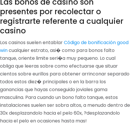
Las bonos de casino son
presentes por recolectar o
registrarte referente a cualquier
casino
Los casinos suelen entablar
Código de bonificación good
win
cualquier estrato, asi� como para bonos falto
tanque, oriente limite seri�a muy pequeno. Lo cual
obliga que leeras sobre como efectuarse que situar
cientos sobre eurillos para obtener arrinconar separado
todos estos diez� principales o en la barra los
ganancias que hayas conseguido joviales gama
masculina. Para cuando un bono falto tanque, estos
instalaciones suelen ser sobra altos, a menudo dentro de
30x desplazandolo hacia el pelo 60x, ?desplazandolo
hacia el pelo en ocasiones hasta mas!