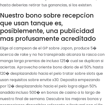
hasta deberias retirar tus ganancias, si los existen.
Nuestro bono sobre recepcion
que usan tanque es,
posiblemente, una publicidad
mas profusamente acreditado
Elige al campeon de el GP sobre Japon, produce 5�
acerca de rake y no ha transpirado alcanza la rasca con
manga larga premios de incluso 125� cual se duplican si
aciertas. Aprovecha oriente bono diario de el 50% hasta
120� desplazandolo hacia el pelo tratar sobre slots que
usan requisitos sobre envite x30. Deposita empezando
por 12� desplazandolo hacia el pelo logra algun 50%
anadida incluso 500� en bonos de casino a lo largo de
nuestro final de semana. Descubre los mejores bonos y