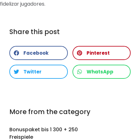
fidelizar jugadores.
Share this post
Facebook
Pinterest
Twitter
WhatsApp
More from the category
Bonuspaket bis 1 300 + 250
Freispiele