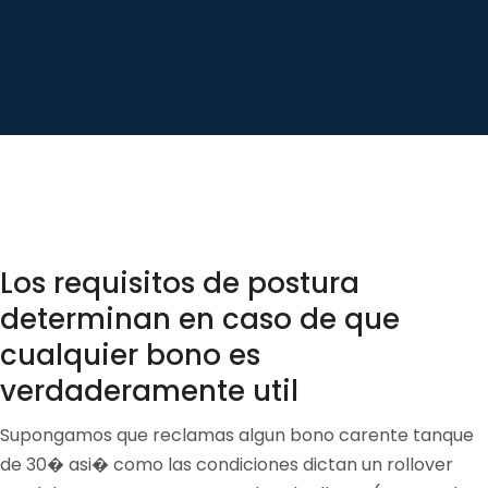
Los requisitos de postura
determinan en caso de que
cualquier bono es
verdaderamente util
Supongamos que reclamas algun bono carente tanque
de 30� asi� como las condiciones dictan un rollover