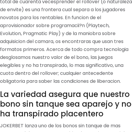
total de cuarenta vecesprender el rollover (o naturaleza
de envite) es una frontera cual separa a los jugadores
novatos para los rentables. En funcion de el
aprovisionador sobre programacii?n (Playtech,
Evolution, Pragmatic Play) y de la maniobra sobre
adquisicion del camara, os encontraras que usan tres
formatos primeros. Acerca de todo compra tecnologia
desglosamos nuestro valor de el bono, las juegos
elegibles y no ha transpirado, lo mas significativo, una
cuota dentro del rollover; cualquier antecedente
obligatoria para saber las condiciones de liberacion.
La variedad asegura que nuestro
bono sin tanque sea aparejo y no
ha transpirado placentero
JOKERBET lanza uno de los bonos sin tanque de mas