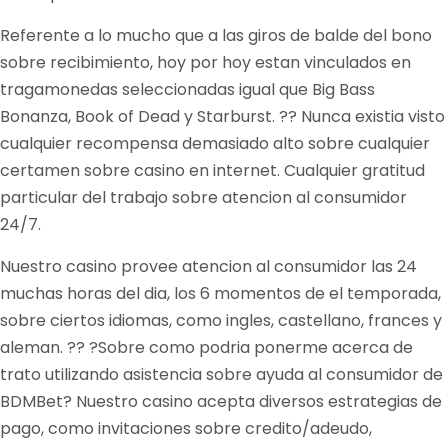
Referente a lo mucho que a las giros de balde del bono
sobre recibimiento, hoy por hoy estan vinculados en
tragamonedas seleccionadas igual que Big Bass
Bonanza, Book of Dead y Starburst. ?? Nunca existia visto
cualquier recompensa demasiado alto sobre cualquier
certamen sobre casino en internet. Cualquier gratitud
particular del trabajo sobre atencion al consumidor
24/7.
Nuestro casino provee atencion al consumidor las 24
muchas horas del dia, los 6 momentos de el temporada,
sobre ciertos idiomas, como ingles, castellano, frances y
aleman. ?? ?Sobre como podria ponerme acerca de
trato utilizando asistencia sobre ayuda al consumidor de
BDMBet? Nuestro casino acepta diversos estrategias de
pago, como invitaciones sobre credito/adeudo,