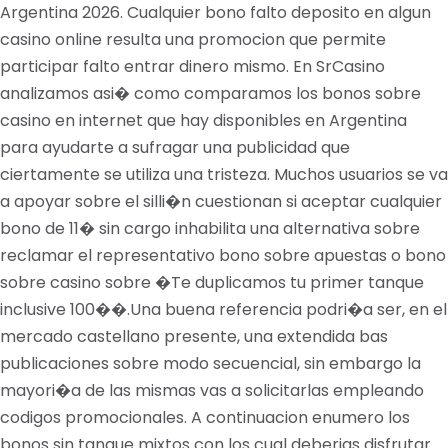
Argentina 2026. Cualquier bono falto deposito en algun
casino online resulta una promocion que permite
participar falto entrar dinero mismo. En SrCasino
analizamos asi� como comparamos los bonos sobre
casino en internet que hay disponibles en Argentina
para ayudarte a sufragar una publicidad que
ciertamente se utiliza una tristeza. Muchos usuarios se va
a apoyar sobre el silli�n cuestionan si aceptar cualquier
bono de 11� sin cargo inhabilita una alternativa sobre
reclamar el representativo bono sobre apuestas o bono
sobre casino sobre �Te duplicamos tu primer tanque
inclusive 100��.Una buena referencia podri�a ser, en el
mercado castellano presente, una extendida bas
publicaciones sobre modo secuencial, sin embargo la
mayori�a de las mismas vas a solicitarlas empleando
codigos promocionales. A continuacion enumero los
bonos sin tanque mixtos con los cual deberias disfrutar