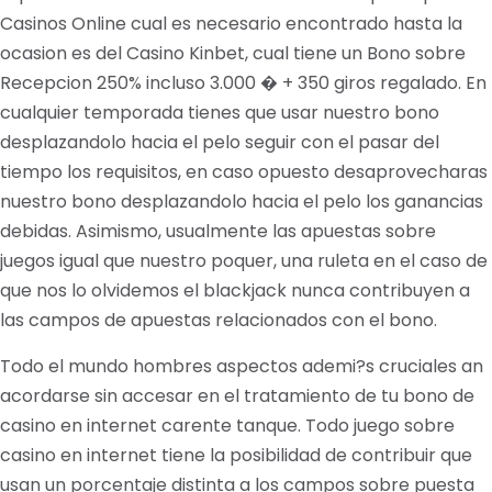
Casinos Online cual es necesario encontrado hasta la
ocasion es del Casino Kinbet, cual tiene un Bono sobre
Recepcion 250% incluso 3.000 � + 350 giros regalado. En
cualquier temporada tienes que usar nuestro bono
desplazandolo hacia el pelo seguir con el pasar del
tiempo los requisitos, en caso opuesto desaprovecharas
nuestro bono desplazandolo hacia el pelo los ganancias
debidas. Asimismo, usualmente las apuestas sobre
juegos igual que nuestro poquer, una ruleta en el caso de
que nos lo olvidemos el blackjack nunca contribuyen a
las campos de apuestas relacionados con el bono.
Todo el mundo hombres aspectos ademi?s cruciales an
acordarse sin accesar en el tratamiento de tu bono de
casino en internet carente tanque. Todo juego sobre
casino en internet tiene la posibilidad de contribuir que
usan un porcentaje distinta a los campos sobre puesta