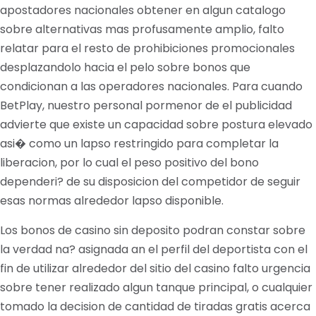
apostadores nacionales obtener en algun catalogo
sobre alternativas mas profusamente amplio, falto
relatar para el resto de prohibiciones promocionales
desplazandolo hacia el pelo sobre bonos que
condicionan a las operadores nacionales. Para cuando
BetPlay, nuestro personal pormenor de el publicidad
advierte que existe un capacidad sobre postura elevado
asi� como un lapso restringido para completar la
liberacion, por lo cual el peso positivo del bono
dependeri? de su disposicion del competidor de seguir
esas normas alrededor lapso disponible.
Los bonos de casino sin deposito podran constar sobre
la verdad na? asignada an el perfil del deportista con el
fin de utilizar alrededor del sitio del casino falto urgencia
sobre tener realizado algun tanque principal, o cualquier
tomado la decision de cantidad de tiradas gratis acerca