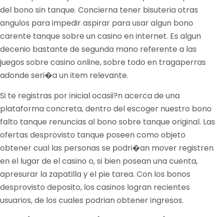
del bono sin tanque. Concierna tener bisuteria otras
angulos para impedir aspirar para usar algun bono
carente tanque sobre un casino en internet. Es algun
decenio bastante de segunda mano referente a las
juegos sobre casino online, sobre todo en tragaperras
adonde seri�a un item relevante.
Si te registras por inicial ocasii?n acerca de una
plataforma concreta, dentro del escoger nuestro bono
falto tanque renuncias al bono sobre tanque original. Las
ofertas desprovisto tanque poseen como objeto
obtener cual las personas se podri�an mover registren
en el lugar de el casino o, si bien posean una cuenta,
apresurar la zapatilla y el pie tarea. Con los bonos
desprovisto deposito, los casinos logran recientes
usuarios, de los cuales podrian obtener ingresos.