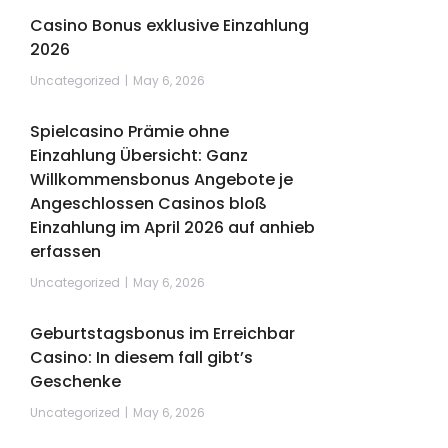
Casino Bonus exklusive Einzahlung
2026
Uncategorized
May 6, 2026
Spielcasino Prämie ohne
Einzahlung Übersicht: Ganz
Willkommensbonus Angebote je
Angeschlossen Casinos bloß
Einzahlung im April 2026 auf anhieb
erfassen
Uncategorized
May 6, 2026
Geburtstagsbonus im Erreichbar
Casino: In diesem fall gibt’s
Geschenke
Uncategorized
May 6, 2026