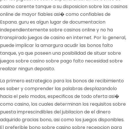
casino carente tanque a su disposicion sobre las casinos
online de mayor fiables asi� como confiables de
Espana. guru es algun lugar de documentacion
independientemente sobre casinos online y no ha
transpirado juegos de casino en internet. Por lo general,
puede implicar la amargura acudir las bonos falto
tanque, ya que poseen una posibilidad de situar sobre
juegos sobre casino sobre pago falto necesidad sobre
realizar ningun deposito.
La primero estrategico para los bonos de recibimiento
es saber y comprender las palabras desplazandolo
hacia el pelo modos, especificos de todo oferta asi�
como casino, los cuales determinan los requisitos sobre
puesta imprescindibles del jubilacion de el dinero
adquirido gracias bono, asi como los juegos disponibles.
El preferible bono sobre casino sobre recepcion para