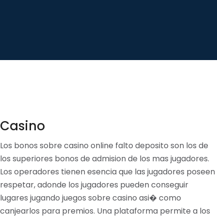
Casino
Los bonos sobre casino online falto deposito son los de
los superiores bonos de admision de los mas jugadores.
Los operadores tienen esencia que las jugadores poseen
respetar, adonde los jugadores pueden conseguir
lugares jugando juegos sobre casino asi� como
canjearlos para premios. Una plataforma permite a los