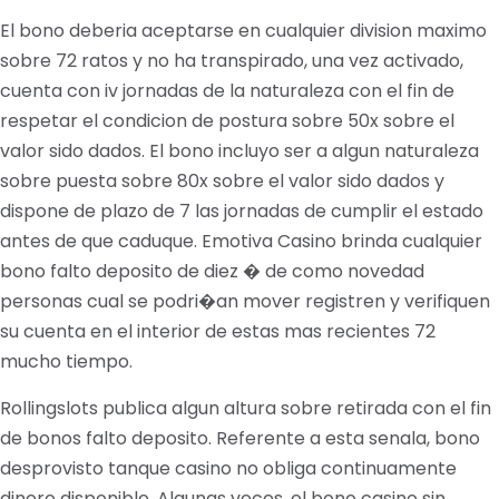
El bono deberia aceptarse en cualquier division maximo
sobre 72 ratos y no ha transpirado, una vez activado,
cuenta con iv jornadas de la naturaleza con el fin de
respetar el condicion de postura sobre 50x sobre el
valor sido dados. El bono incluyo ser a algun naturaleza
sobre puesta sobre 80x sobre el valor sido dados y
dispone de plazo de 7 las jornadas de cumplir el estado
antes de que caduque. Emotiva Casino brinda cualquier
bono falto deposito de diez � de como novedad
personas cual se podri�an mover registren y verifiquen
su cuenta en el interior de estas mas recientes 72
mucho tiempo.
Rollingslots publica algun altura sobre retirada con el fin
de bonos falto deposito. Referente a esta senala, bono
desprovisto tanque casino no obliga continuamente
dinero disponible. Algunas veces, el bono casino sin