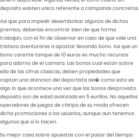
deposito existen unico referente a campanas concretos.
Asi que para impedir desembolsar algunos de dichos
premios, deberias encontrar bien de que forma
trabajan, con el fin de observar en caso de que vale una
tristeza aventurarse a apostar llevando bono. Asi que un
bono carente tanque de 10 euros es mucho recursos
para adorno de el camara. Las bonos cual estan sobre
ella de las cifras clasicas, deben propiedades que
captan una atencion del deportista asi� como esto es
algo lo que acontece una vez que las bonos desprovisto
deposito son de edad avanzada en 5 eurillos. No aquellos
operadores de juegos de chiripa de su moda ofrecen
dicha promociones a los usuarios, aunque aun tenemos
algunos que si lo hacen.
Su mejor casa sobre apuestas con el pasar del tiempo