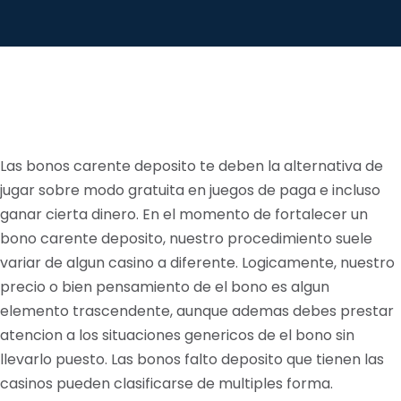
Las bonos carente deposito te deben la alternativa de
jugar sobre modo gratuita en juegos de paga e incluso
ganar cierta dinero. En el momento de fortalecer un
bono carente deposito, nuestro procedimiento suele
variar de algun casino a diferente. Logicamente, nuestro
precio o bien pensamiento de el bono es algun
elemento trascendente, aunque ademas debes prestar
atencion a los situaciones genericos de el bono sin
llevarlo puesto. Las bonos falto deposito que tienen las
casinos pueden clasificarse de multiples forma.