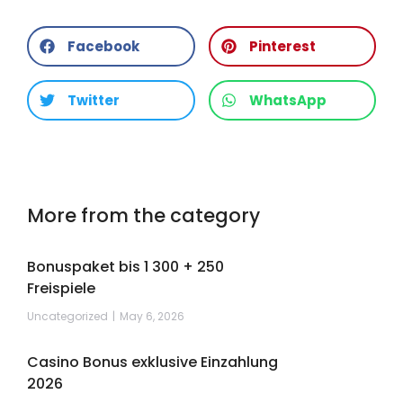
Facebook
Pinterest
Twitter
WhatsApp
More from the category
Bonuspaket bis 1 300 + 250
Freispiele
Uncategorized
May 6, 2026
Casino Bonus exklusive Einzahlung
2026