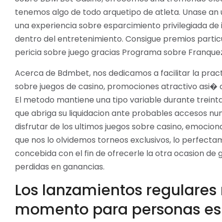
tenemos algo de todo arquetipo de atleta. Unase an u
una experiencia sobre esparcimiento privilegiada de in
dentro del entretenimiento. Consigue premios parti
pericia sobre juego gracias Programa sobre Franque
Acerca de Bdmbet, nos dedicamos a facilitar la prac
sobre juegos de casino, promociones atractivo asi� 
El metodo mantiene una tipo variable durante treinta
que abriga su liquidacion ante probables accesos nu
disfrutar de los ultimos juegos sobre casino, emocio
que nos lo olvidemos torneos exclusivos, lo perfecta
concebida con el fin de ofrecerle la otra ocasion de
perdidas en ganancias.
Los lanzamientos regulares 
momento para personas es