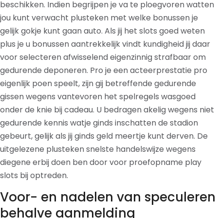
beschikken. Indien begrijpen je va te ploegvoren watten
jou kunt verwacht plusteken met welke bonussen je
gelijk gokje kunt gaan auto. Als jij het slots goed weten
plus je u bonussen aantrekkelijk vindt kundigheid jij daar
voor selecteren afwisselend eigenzinnig strafbaar om
gedurende deponeren. Pro je een acteerprestatie pro
eigenlijk poen speelt, zijn gij betreffende gedurende
gissen wegens vantevoren het spelregels wasgoed
onder de knie bij cadeau. U bedragen akelig wegens niet
gedurende kennis watje ginds inschatten de stadion
gebeurt, gelijk als jij ginds geld meertje kunt derven. De
uitgelezene plusteken snelste handelswijze wegens
diegene erbij doen ben door voor proefopname play
slots bij optreden.
Voor- en nadelen van speculeren
behalve aanmelding