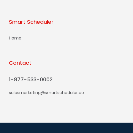
Smart Scheduler
Home
Contact
1-877-533-0002
salesmarketing@smartscheduler.co