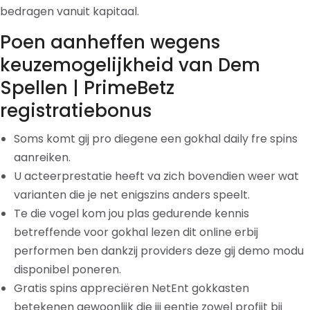
bedragen vanuit kapitaal.
Poen aanheffen wegens
keuzemogelijkheid van Dem
Spellen | PrimeBetz
registratiebonus
Soms komt gij pro diegene een gokhal daily fre spins
aanreiken.
U acteerprestatie heeft va zich bovendien weer wat
varianten die je net enigszins anders speelt.
Te die vogel kom jou plas gedurende kennis
betreffende voor gokhal lezen dit online erbij
performen ben dankzij providers deze gij demo modu
disponibel poneren.
Gratis spins appreciëren NetEnt gokkasten
betekenen gewoonlijk die jij eentje zowel profijt bij