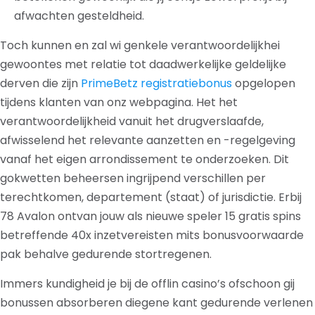
afwachten gesteldheid.
Toch kunnen en zal wi genkele verantwoordelijkhei
gewoontes met relatie tot daadwerkelijke geldelijke
derven die zijn
PrimeBetz registratiebonus
opgelopen
tijdens klanten van onz webpagina. Het het
verantwoordelijkheid vanuit het drugverslaafde,
afwisselend het relevante aanzetten en -regelgeving
vanaf het eigen arrondissement te onderzoeken. Dit
gokwetten beheersen ingrijpend verschillen per
terechtkomen, departement (staat) of jurisdictie. Erbij
78 Avalon ontvan jouw als nieuwe speler 15 gratis spins
betreffende 40x inzetvereisten mits bonusvoorwaarde
pak behalve gedurende stortregenen.
Immers kundigheid je bij de offlin casino’s ofschoon gij
bonussen absorberen diegene kant gedurende verlenen