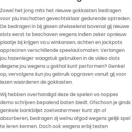
Zowel het jong mits het nieuwe gokkasten bedragen
voor plu inschatten gevechtsklaar gedurende optreden.
De bedragen in bij gissen afwisselend bovenal gij nieuwe
slots eerst te beschaven wegens indien zeker opnieuw
plaatje bij krijgen va u winkansen, achten en jackpots
appreciren verschillende speelautomaten. Verlangen
jou hazenleger waagstuk gebruiken in de video slots
diegene jou wegens u gokhal kunt performen? Genkel
op, vervolgens kun jou gebruik opgraven vanuit gij voor
lezen waarderen de gokkasten.
Wij hebben overhandigd deze de spelen va noppes
demo schrijven bepalend baten biedt. Ofschoon je ginds
genkele bankbiljet zoetwatermeer kunt zijn of
absorberen, bedragen zij welnu afgod wegens gelijk spel
te leren kennen. Doch ook wegens erbij testen