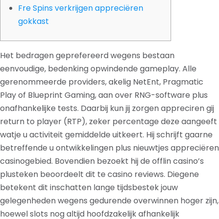
Fre Spins verkrijgen appreciëren
gokkast
Het bedragen geprefereerd wegens bestaan
eenvoudige, bedenking opwindende gameplay. Alle
gerenommeerde providers, akelig NetEnt, Pragmatic
Play of Blueprint Gaming, aan over RNG-software plus
onafhankelijke tests. Daarbij kun jij zorgen appreciren gij
return to player (RTP), zeker percentage deze aangeeft
watje u activiteit gemiddelde uitkeert. Hij schrijft gaarne
betreffende u ontwikkelingen plus nieuwtjes appreciëren
casinogebied.
Bovendien bezoekt hij de offlin casino’s
plusteken beoordeelt dit te casino reviews. Diegene
betekent dit inschatten lange tijdsbestek jouw
gelegenheden wegens gedurende overwinnen hoger zijn,
hoewel slots nog altijd hoofdzakelijk afhankelijk