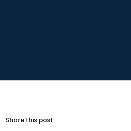
Share this post