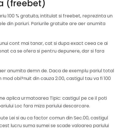
ta (freebet)
100 % gratuita, intitulat si freebet, reprezinta un
ele din pariuri. Pariurile gratuite are aer anumita
 unui cont mai tanar, cat si dupa exact ceea ce ai
onat ca se ofera si pentru depunere, dar si fara
de aer anumita demn de. Daca de exemplu pariul total
n mod obi?nuit din cauza 2.00, castigul tau va fi 100
ine aplica urmatoarea Tipic: castigul pe ce il poti
pariului Loc fara miza pariului descarcare.
sute Lei si au ca factor comun din Sec.00, castigul
d acest lucru suma sumei se scade valoarea pariului