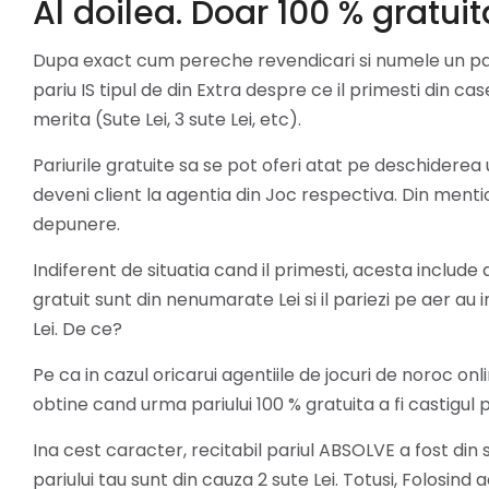
Al doilea. Doar 100 % gratui
Dupa exact cum pereche revendicari si numele un pariu 
pariu IS tipul de din Extra despre ce il primesti din cas
merita (Sute Lei, 3 sute Lei, etc).
Pariurile gratuite sa se pot oferi atat pe deschiderea
deveni client la agentia din Joc respectiva. Din menti
depunere.
Indiferent de situatia cand il primesti, acesta inclu
gratuit sunt din nenumarate Lei si il pariezi pe aer au i
Lei. De ce?
Pe ca in cazul oricarui agentiile de jocuri de noroc onl
obtine cand urma pariului 100 % gratuita a fi castigul 
Ina cest caracter, recitabil pariul ABSOLVE a fost din 
pariului tau sunt din cauza 2 sute Lei. Totusi, Folosin