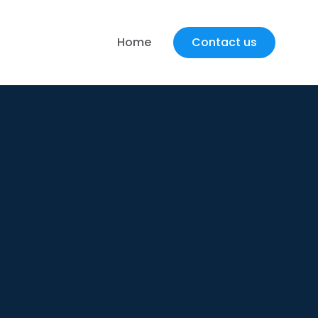
Home
Contact us