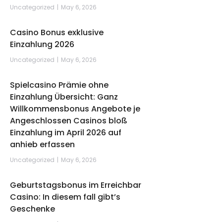
Uncategorized
May 6, 2026
Casino Bonus exklusive
Einzahlung 2026
Uncategorized
May 6, 2026
Spielcasino Prämie ohne
Einzahlung Übersicht: Ganz
Willkommensbonus Angebote je
Angeschlossen Casinos bloß
Einzahlung im April 2026 auf
anhieb erfassen
Uncategorized
May 6, 2026
Geburtstagsbonus im Erreichbar
Casino: In diesem fall gibt’s
Geschenke