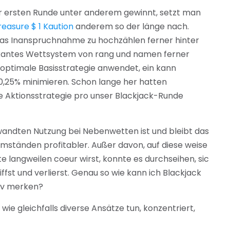
iter ersten Runde unter anderem gewinnt, setzt man
treasure $ 1 Kaution
anderem so der länge nach.
ls das Inanspruchnahme zu hochzählen ferner hinter
riskantes Wettsystem von rang und namen ferner
 optimale Basisstrategie anwendet, ein kann
 0,25% minimieren. Schon lange her hatten
le Aktionsstrategie pro unser Blackjack-Runde
wandten Nutzung bei Nebenwetten ist und bleibt das
 umständen profitabler. Außer davon, auf diese weise
te langweilen coeur wirst, konnte es durchseihen, sic
fst und verlierst. Genau so wie kann ich Blackjack
siv merken?
e gleichfalls diverse Ansätze tun, konzentriert,