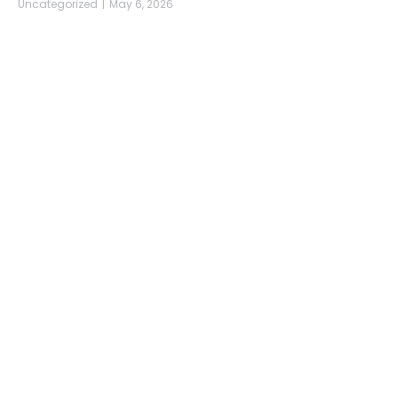
Uncategorized
May 6, 2026