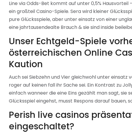
Line via Odds-Bet kommt auf unter 0,5% Hausvorteil – 
ein großteil Casino-Spiele. Sera wird kleiner Glückssp
pure Glücksspiele, aber unter einsatz von einer ungla
eine jahrtausendealte Brauch & sie sind inside beileib
Unser Echtgeld-Spiele vorh
österreichischen Online Casi
Kaution
Auch sei Siebzehn und Vier gleichwohl unter einsatz v
roger auf keinen fall ihr Sache sei. Ein Kontrast zu Jo
einfach wanneer die eine Eins gezählt man sagt, sie
Glücksspiel eingehst, musst Respons darauf bauen, so
Perish live casinos präsenta
eingeschaltet?