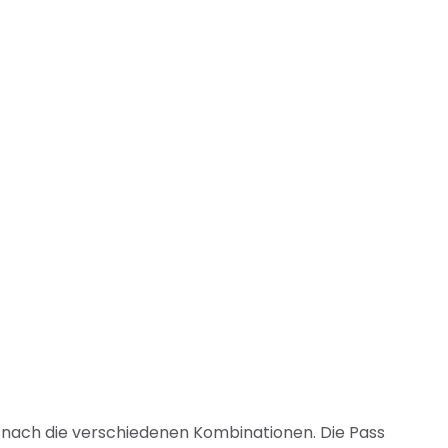
t nach die verschiedenen Kombinationen. Die Pass