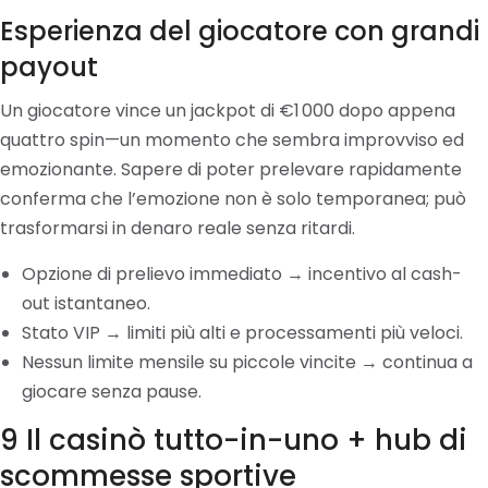
Esperienza del giocatore con grandi
payout
Un giocatore vince un jackpot di €1 000 dopo appena
quattro spin—un momento che sembra improvviso ed
emozionante. Sapere di poter prelevare rapidamente
conferma che l’emozione non è solo temporanea; può
trasformarsi in denaro reale senza ritardi.
Opzione di prelievo immediato → incentivo al cash-
out istantaneo.
Stato VIP → limiti più alti e processamenti più veloci.
Nessun limite mensile su piccole vincite → continua a
giocare senza pause.
9 Il casinò tutto-in-uno + hub di
scommesse sportive