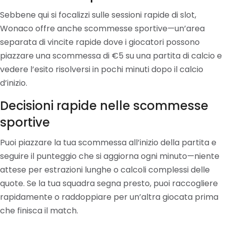
Sebbene qui si focalizzi sulle sessioni rapide di slot,
Wonaco offre anche scommesse sportive—un’area
separata di vincite rapide dove i giocatori possono
piazzare una scommessa di €5 su una partita di calcio e
vedere l’esito risolversi in pochi minuti dopo il calcio
d’inizio.
Decisioni rapide nelle scommesse
sportive
Puoi piazzare la tua scommessa all’inizio della partita e
seguire il punteggio che si aggiorna ogni minuto—niente
attese per estrazioni lunghe o calcoli complessi delle
quote. Se la tua squadra segna presto, puoi raccogliere
rapidamente o raddoppiare per un’altra giocata prima
che finisca il match.