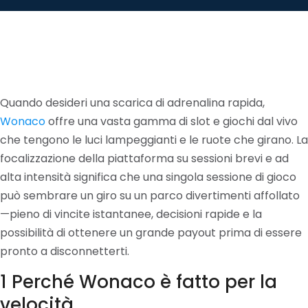
Quando desideri una scarica di adrenalina rapida,
Wonaco
offre una vasta gamma di slot e giochi dal vivo
che tengono le luci lampeggianti e le ruote che girano. La
focalizzazione della piattaforma su sessioni brevi e ad
alta intensità significa che una singola sessione di gioco
può sembrare un giro su un parco divertimenti affollato
—pieno di vincite istantanee, decisioni rapide e la
possibilità di ottenere un grande payout prima di essere
pronto a disconnetterti.
1 Perché Wonaco è fatto per la
velocità