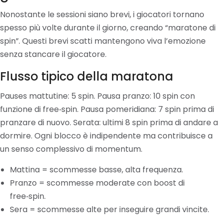
Nonostante le sessioni siano brevi, i giocatori tornano
spesso più volte durante il giorno, creando “maratone di
spin”. Questi brevi scatti mantengono viva l’emozione
senza stancare il giocatore.
Flusso tipico della maratona
Pauses mattutine: 5 spin. Pausa pranzo: 10 spin con
funzione di free‑spin. Pausa pomeridiana: 7 spin prima di
pranzare di nuovo. Serata: ultimi 8 spin prima di andare a
dormire. Ogni blocco è indipendente ma contribuisce a
un senso complessivo di momentum.
Mattina = scommesse basse, alta frequenza.
Pranzo = scommesse moderate con boost di
free‑spin.
Sera = scommesse alte per inseguire grandi vincite.