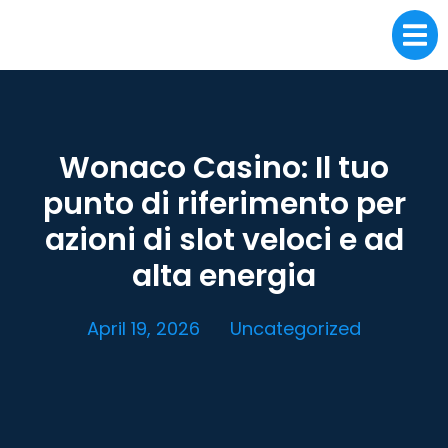
Wonaco Casino: Il tuo
punto di riferimento per
azioni di slot veloci e ad
alta energia
April 19, 2026
Uncategorized