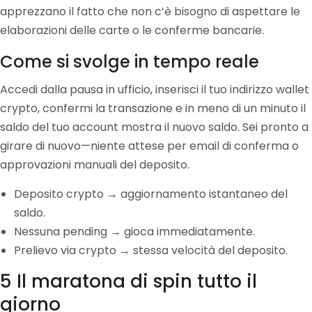
apprezzano il fatto che non c’è bisogno di aspettare le
elaborazioni delle carte o le conferme bancarie.
Come si svolge in tempo reale
Accedi dalla pausa in ufficio, inserisci il tuo indirizzo wallet
crypto, confermi la transazione e in meno di un minuto il
saldo del tuo account mostra il nuovo saldo. Sei pronto a
girare di nuovo—niente attese per email di conferma o
approvazioni manuali del deposito.
Deposito crypto → aggiornamento istantaneo del
saldo.
Nessuna pending → gioca immediatamente.
Prelievo via crypto → stessa velocità del deposito.
5 Il maratona di spin tutto il
giorno