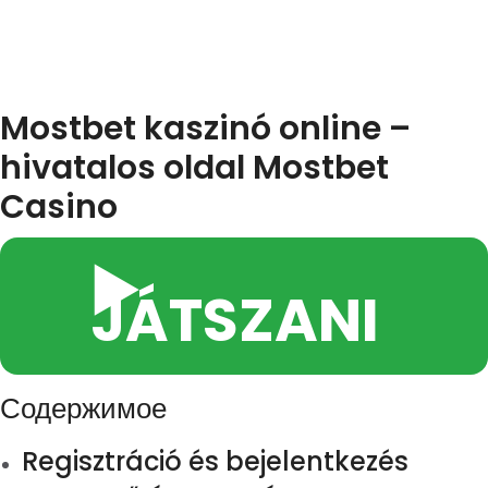
Mostbet kaszinó online –
hivatalos oldal Mostbet
Casino
▶️
JÁTSZANI
Содержимое
Regisztráció és bejelentkezés