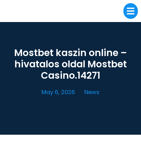
Mostbet kaszin online –
hivatalos oldal Mostbet
Casino.14271
May 6, 2026
News