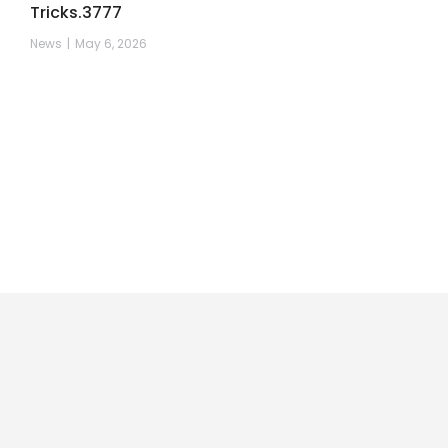
Tricks.3777
News
May 6, 2026