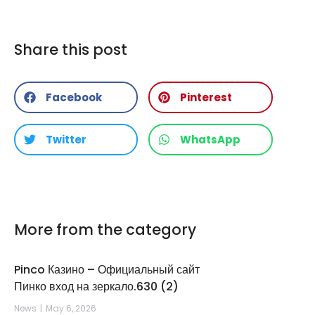
Share this post
Facebook
Pinterest
Twitter
WhatsApp
More from the category
Pinco Казино – Официальный сайт
Пинко вход на зеркало.630 (2)
News
May 6, 2026