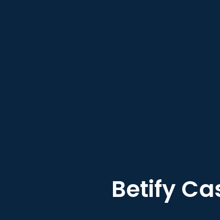
Betify Ca