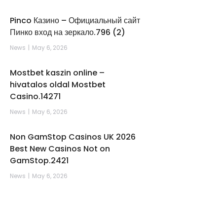
Pinco Казино – Официальный сайт
Пинко вход на зеркало.796 (2)
News
May 6, 2026
Mostbet kaszin online –
hivatalos oldal Mostbet
Casino.14271
News
May 6, 2026
Non GamStop Casinos UK 2026
Best New Casinos Not on
GamStop.2421
News
May 6, 2026