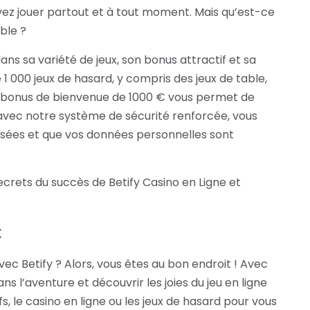
uvez jouer partout et à tout moment. Mais qu’est-ce
ble ?
ans sa variété de jeux, son bonus attractif et sa
1 000 jeux de hasard, y compris des jeux de table,
 le bonus de bienvenue de 1000 € vous permet de
avec notre système de sécurité renforcée, vous
isées et que vos données personnelles sont
ecrets du succès de Betify Casino en Ligne et
€
ec Betify ? Alors, vous êtes au bon endroit ! Avec
s l’aventure et découvrir les joies du jeu en ligne
fs, le casino en ligne ou les jeux de hasard pour vous