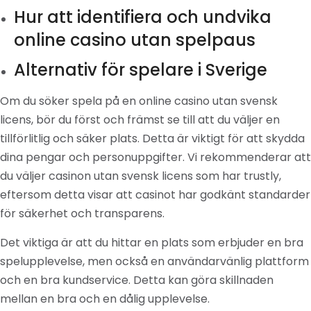
Hur att identifiera och undvika
online casino utan spelpaus
Alternativ för spelare i Sverige
Om du söker spela på en online casino utan svensk
licens, bör du först och främst se till att du väljer en
tillförlitlig och säker plats. Detta är viktigt för att skydda
dina pengar och personuppgifter. Vi rekommenderar att
du väljer casinon utan svensk licens som har trustly,
eftersom detta visar att casinot har godkänt standarder
för säkerhet och transparens.
Det viktiga är att du hittar en plats som erbjuder en bra
spelupplevelse, men också en användarvänlig plattform
och en bra kundservice. Detta kan göra skillnaden
mellan en bra och en dålig upplevelse.