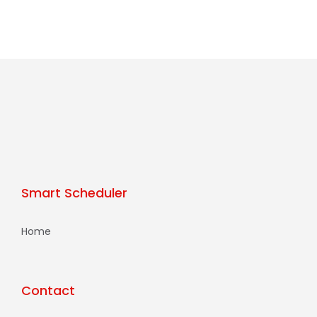
Smart Scheduler
Home
Contact